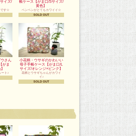
サイズ/
帳ケース【がま口/Sサイズ/
黄色】
スです☆
ペンペンがとてもカワイイ☆
SOLD OUT
ゾウさん
小花柄・ウサギのかわいい
【がま
母子手帳ケース【がま口/L
色】
サイズ/オレンジ×ピンク】
ート♪
花柄とウサギちゃんがカワイ
イ♪
SOLD OUT