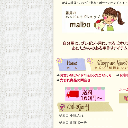
がま口雑貨・バッグ・財布・ポーチのハンドメイド通
⇒
お買い物ガイド/malboのこだわり
⇒
お客
⇒
売切れ商品の問合せ
ホー
がま口 小銭入れ
がま口 化粧ポーチ