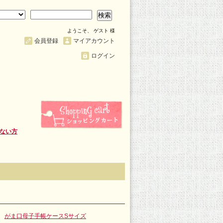
検索
ようこそ、 ゲスト 様
会員登録
マイアカウント
ログイン
ない方
がま口母子手帳ケースSサイズ