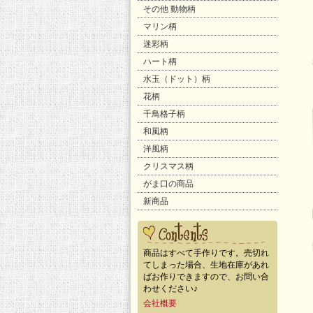
その他 動物柄
マリン柄
迷彩柄
ハート柄
水玉（ドット）柄
花柄
千鳥格子柄
和風柄
洋風柄
クリスマス柄
がま口の商品
新商品
商品はすべて手作りです。売切れ
てしまった場合、生地在庫があれ
ばお作りできますので、お問い合
わせください♪
会社概要