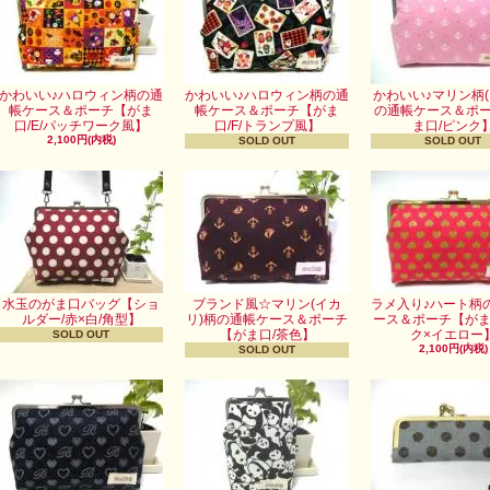
かわいい♪ハロウィン柄の通
かわいい♪ハロウィン柄の通
かわいい♪マリン柄(
帳ケース＆ポーチ【がま
帳ケース＆ポーチ【がま
の通帳ケース＆ポ
口/E/パッチワーク風】
口/F/トランプ風】
ま口/ピンク
2,100円(内税)
SOLD OUT
SOLD OUT
水玉のがま口バッグ【ショ
ブランド風☆マリン(イカ
ラメ入り♪ハート柄
ルダー/赤×白/角型】
リ)柄の通帳ケース＆ポーチ
ース＆ポーチ【がま
【がま口/茶色】
ク×イエロー
SOLD OUT
2,100円(内税)
SOLD OUT