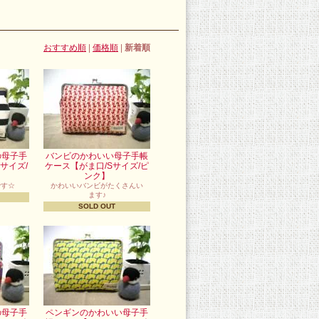
おすすめ順
|
価格順
|
新着順
の母子手
バンビのかわいい母子手帳
サイズ/
ケース【がま口/Sサイズ/ピ
ンク】
です☆
かわいいバンビがたくさんい
ます♪
SOLD OUT
の母子手
ペンギンのかわいい母子手