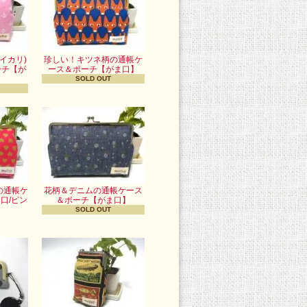
イカリ)
珍しい！キツネ柄の通帳ケ
ーチ【が
ース＆ポーチ【がま口】
】
SOLD OUT
の通帳ケ
花柄＆デニムの通帳ケース
口/ピン
＆ポーチ【がま口】
】
SOLD OUT