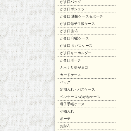
がま口バッグ
がま口ポシェット
がま口 通帳ケース＆ポーチ
がま口母子手帳ケース
がま口 財布
がま口 印鑑ケース
がま口 タバコケース
がま口キーホルダー
がま口ポーチ
ぷっくり型がま口
カードケース
バッグ
定期入れ・パスケース
ペンケース･めがねケース
母子手帳ケース
小物入れ
ポーチ
お財布