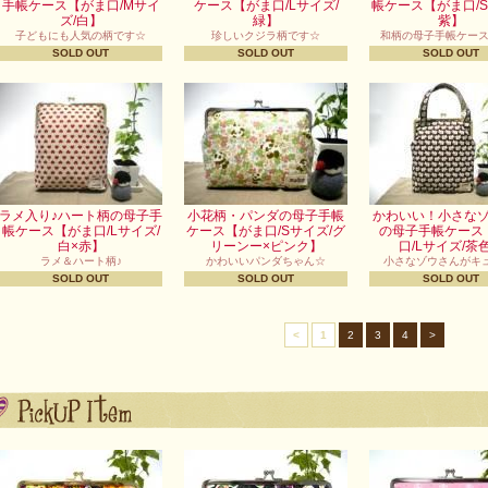
手帳ケース【がま口/Mサイ
ケース【がま口/Lサイズ/
帳ケース【がま口/S
ズ/白】
緑】
紫】
子どもにも人気の柄です☆
珍しいクジラ柄です☆
和柄の母子手帳ケー
SOLD OUT
SOLD OUT
SOLD OUT
ラメ入り♪ハート柄の母子手
小花柄・パンダの母子手帳
かわいい！小さな
帳ケース【がま口/Lサイズ/
ケース【がま口/Sサイズ/グ
の母子手帳ケース
白×赤】
リーンー×ピンク】
口/Lサイズ/茶
ラメ＆ハート柄♪
かわいいパンダちゃん☆
小さなゾウさんがキュ
SOLD OUT
SOLD OUT
SOLD OUT
<
1
2
3
4
>