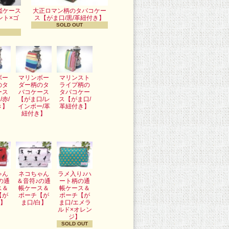
鑑ケース
大正ロマン柄のタバコケー
ント×ゴ
ス【がま口/黒/革紐付き】
SOLD OUT
ボー
マリンボー
マリンスト
のタ
ダー柄のタ
ライプ柄の
ース
バコケース
タバコケー
/赤/
【がま口/レ
ス【がま口/
き】
インボー/革
革紐付き】
紐付き】
ゃん
ネコちゃん
ラメ入り♪ハ
の通
＆音符♪の通
ート柄の通
ス＆
帳ケース＆
帳ケース＆
【が
ポーチ【が
ポーチ【が
赤】
ま口/白】
ま口/エメラ
ルド×オレン
ジ】
SOLD OUT