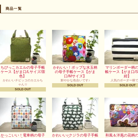
商品一覧
ちびっこカエルの母子手帳
かわいい！ポップな水玉柄
マリンボーダー柄
ケース【がま口/Lサイズ/茶
の母子手帳ケース【がま
帳ケース【がま口/S
色】
口/Mサイズ】
紺】
かわいいチビッコのカエルち
鮮やかな色合いです♪
人気のボーダー柄
ゃん☆
SOLD OUT
SOLD OUT
SOLD OUT
かっこいい！電車柄の母子
かわいい♪クジラの母子手帳
和風＆洋風の花柄