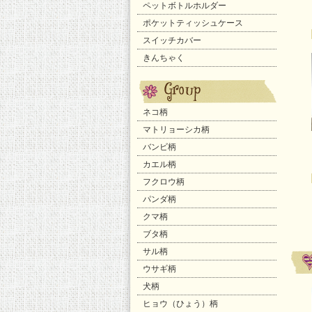
ペットボトルホルダー
ポケットティッシュケース
スイッチカバー
きんちゃく
ネコ柄
マトリョーシカ柄
バンビ柄
カエル柄
フクロウ柄
パンダ柄
クマ柄
ブタ柄
サル柄
ウサギ柄
犬柄
ヒョウ（ひょう）柄