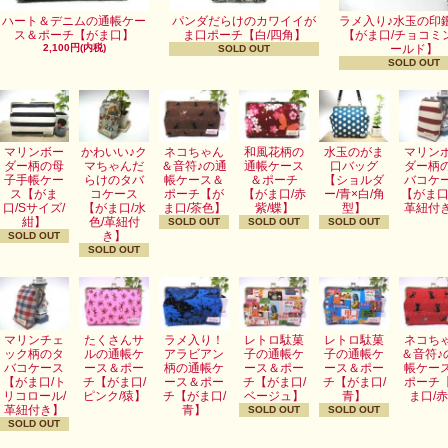
ハート＆デニムの通帳ケー
パンダだらけのカワイイが
ラメ入り♪水玉の印
ス＆ポーチ【がま口】
ま口ポーチ【白/四角】
【がま口/チョコミ
2,100円(内税)
ールド】
SOLD OUT
SOLD OUT
マリンボー
かわいい♪ク
ネコちゃん
和風花柄の
水玉のがま
マリン
ダー柄の母
マちゃんだ
＆音符♪の通
通帳ケース
口バッグ
ダー柄
子手帳ケー
らけのタバ
帳ケース＆
＆ポーチ
【ショルダ
バコケ
ス【がま
コケース
ポーチ【が
【がま口/赤
ー/青×白/角
【がま口
口/Sサイズ/
【がま口/水
ま口/茶色】
紫/蝶】
型】
革紐付
紺】
色/革紐付
SOLD OUT
SOLD OUT
SOLD OUT
き】
SOLD OUT
SOLD OUT
マリンチェ
たくさんサ
ラメ入り！
レトロ駄菓
レトロ駄菓
ネコち
ック柄のタ
ルの通帳ケ
アラビアン
子の通帳ケ
子の通帳ケ
＆音符♪
バコケース
ース＆ポー
柄の通帳ケ
ース＆ポー
ース＆ポー
帳ケー
【がま口/ト
チ【がま口/
ース＆ポー
チ【がま口/
チ【がま口/
ポーチ
リコロール/
ピンク/猿】
チ【がま口/
ベージュ】
青】
ま口/
革紐付き】
青】
SOLD OUT
SOLD OUT
SOLD OUT