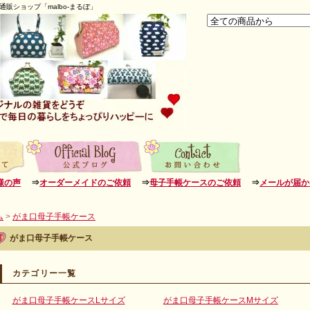
販ショップ「malbo-まるぼ」
様の声
⇒
オーダーメイドのご依頼
⇒
母子手帳ケースのご依頼
⇒
メールが届か
ム
>
がま口母子手帳ケース
がま口母子手帳ケース
カテゴリー一覧
がま口母子手帳ケースLサイズ
がま口母子手帳ケースMサイズ