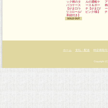
ック柄のタ
ルの通帳ケ
ア
バコケース
ース＆ポー
柄
【がま口/ト
チ【がま口/
ー
リコロール/
ピンク/猿】
チ
革紐付き】
SOLD OUT
ホーム
支払・配送
特定商取引
Copyright (C