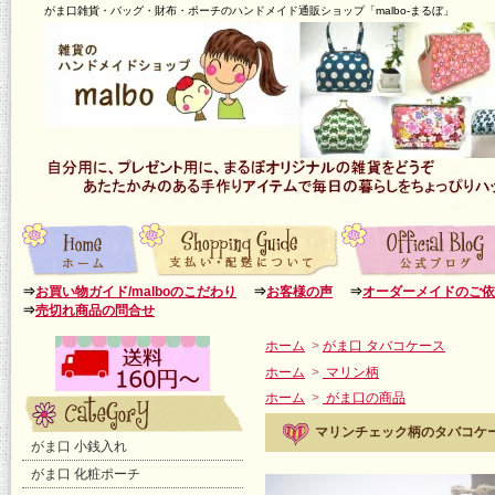
がま口雑貨・バッグ・財布・ポーチのハンドメイド通販ショップ「malbo-まるぼ」
⇒
お買い物ガイド/malboのこだわり
⇒
お客様の声
⇒
オーダーメイドのご依
⇒
売切れ商品の問合せ
ホーム
>
がま口 タバコケース
ホーム
>
マリン柄
ホーム
>
がま口の商品
マリンチェック柄のタバコケー
がま口 小銭入れ
がま口 化粧ポーチ