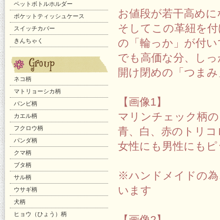
ペットボトルホルダー
お値段が若干高めに
ポケットティッシュケース
そしてこの革紐を付
スイッチカバー
の「輪っか」が付い
きんちゃく
でも高価な分、しっ
開け閉めの「つまみ
ネコ柄
マトリョーシカ柄
【画像1】
バンビ柄
マリンチェック柄の
カエル柄
フクロウ柄
青、白、赤のトリコ
パンダ柄
女性にも男性にもピ
クマ柄
ブタ柄
※ハンドメイドの為
サル柄
います
ウサギ柄
犬柄
ヒョウ（ひょう）柄
【画像2】