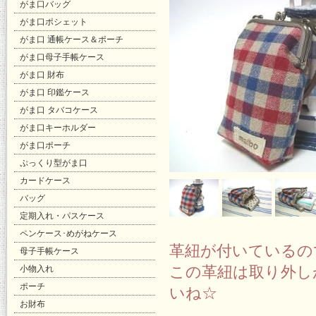
がま口バッグ
がま口ポシェット
がま口 通帳ケース＆ポーチ
がま口母子手帳ケース
がま口 財布
がま口 印鑑ケース
がま口 タバコケース
がま口キーホルダー
がま口ポーチ
ぷっくり型がま口
カードケース
バッグ
定期入れ・パスケース
ペンケース･めがねケース
革紐が付いているの
母子手帳ケース
この革紐は取り外し
小物入れ
ポーチ
いね☆
お財布