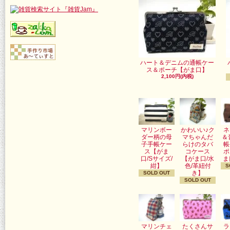
ハート＆デニムの通帳ケー
ス＆ポーチ【がま口】
2,100円(内税)
マリンボー
かわいい♪ク
ネ
ダー柄の母
マちゃんだ
＆
子手帳ケー
らけのタバ
帳
ス【がま
コケース
ポ
口/Sサイズ/
【がま口/水
ま
紺】
色/革紐付
S
き】
SOLD OUT
SOLD OUT
マリンチェ
たくさんサ
ラ