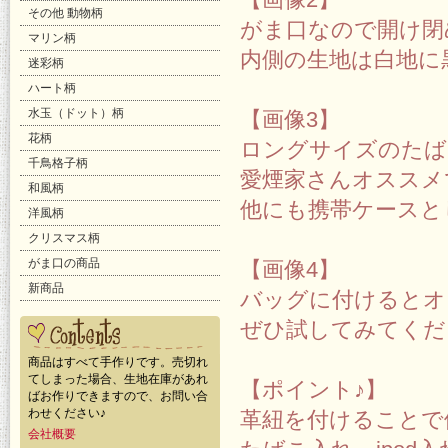
その他 動物柄
がま口なので開け閉
マリン柄
内側の生地は白地に
迷彩柄
ハート柄
水玉（ドット）柄
【画像3】
花柄
ロングサイズのたば
千鳥格子柄
愛煙家さんオススメ
和風柄
他にも携帯ケースと
洋風柄
クリスマス柄
がま口の商品
【画像4】
新商品
バッグに付けるとオ
ぜひ試してみてくだ
商品はすべて手作りです。売切れ
てしまった場合、生地在庫があれ
【ポイント♪】
ばお作りできますので、お問い合
わせください♪
革紐を付けることで
会社概要