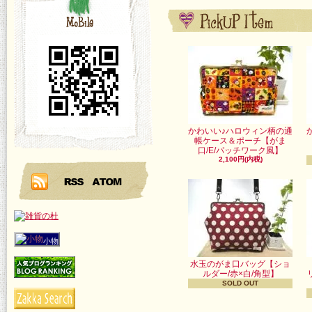
かわいい♪ハロウィン柄の通
帳ケース＆ポーチ【がま
口/E/パッチワーク風】
2,100円(内税)
小物
水玉のがま口バッグ【ショ
ルダー/赤×白/角型】
SOLD OUT