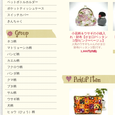
ペットボトルホルダー
ポケットティッシュケース
スイッチカバー
きんちゃく
小花柄＆ウサギの小銭入
れ・財布【がま口/ペッタン
コ型/ピンク×ベージュ】
ネコ柄
人気のウサギちゃんのがま口
マトリョーシカ柄
財布(ペッタンコ型)です。
1,000円(内税)
バンビ柄
カエル柄
フクロウ柄
パンダ柄
クマ柄
ブタ柄
サル柄
ウサギ柄
犬柄
ヒョウ（ひょう）柄