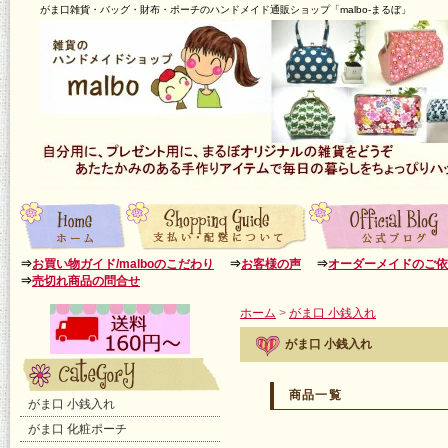
がま口雑貨・バッグ・財布・ポーチのハンドメイド通販ショップ「malbo-まるぼ」
⇒
お買い物ガイド/malboのこだわり
⇒
お客様の声
⇒
オーダーメイドのご依
⇒
売切れ商品の問合せ
ホーム
>
がま口 小銭入れ
がま口 小銭入れ
商品一覧
がま口 小銭入れ
がま口 化粧ポーチ