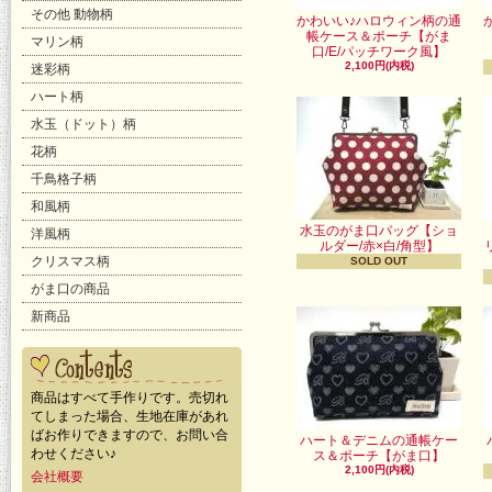
その他 動物柄
かわいい♪ハロウィン柄の通
帳ケース＆ポーチ【がま
マリン柄
口/E/パッチワーク風】
2,100円(内税)
迷彩柄
ハート柄
水玉（ドット）柄
花柄
千鳥格子柄
和風柄
水玉のがま口バッグ【ショ
洋風柄
ルダー/赤×白/角型】
クリスマス柄
SOLD OUT
がま口の商品
新商品
商品はすべて手作りです。売切れ
てしまった場合、生地在庫があれ
ばお作りできますので、お問い合
ハート＆デニムの通帳ケー
わせください♪
ス＆ポーチ【がま口】
2,100円(内税)
会社概要