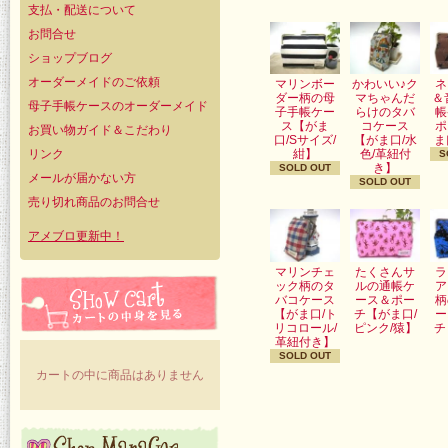
支払・配送について
お問合せ
ショップブログ
オーダーメイドのご依頼
マリンボー
かわいい♪ク
ネ
ダー柄の母
マちゃんだ
＆
母子手帳ケースのオーダーメイド
子手帳ケー
らけのタバ
帳
ス【がま
コケース
ポ
お買い物ガイド＆こだわり
口/Sサイズ/
【がま口/水
ま
リンク
紺】
色/革紐付
S
き】
SOLD OUT
メールが届かない方
SOLD OUT
売り切れ商品のお問合せ
アメブロ更新中！
マリンチェ
たくさんサ
ラ
ック柄のタ
ルの通帳ケ
ア
バコケース
ース＆ポー
柄
【がま口/ト
チ【がま口/
ー
リコロール/
ピンク/猿】
チ
革紐付き】
SOLD OUT
カートの中に商品はありません