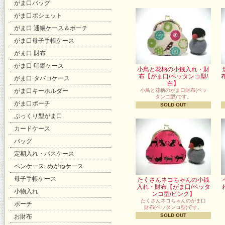
がま口バッグ
がま口ポシェット
がま口 通帳ケース＆ポーチ
がま口母子手帳ケース
がま口 財布
がま口 印鑑ケース
小鳥と花柄の小銭入れ・財
布【がま口/ペッタンコ型/
がま口 タバコケース
白】
がま口キーホルダー
小鳥と花柄のがま口財布(ペッ
タンコ型)です。
がま口ポーチ
SOLD OUT
ぷっくり型がま口
カードケース
バッグ
定期入れ・パスケース
ペンケース･めがねケース
母子手帳ケース
たくさんネコちゃんの小銭
入れ・財布【がま口/ペッタ
小物入れ
ンコ型/ピンク】
たくさんネコちゃんのがま口
ポーチ
財布(ペッタンコ型)です。
SOLD OUT
お財布