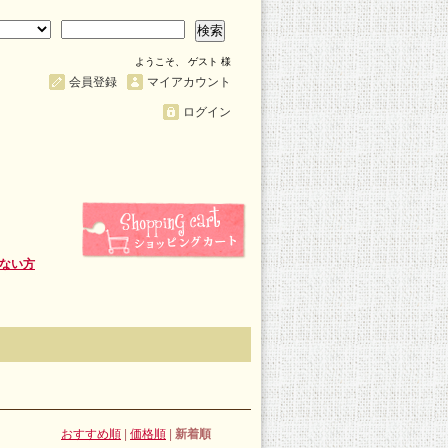
検索
ようこそ、 ゲスト 様
会員登録
マイアカウント
ログイン
ない方
おすすめ順
|
価格順
|
新着順