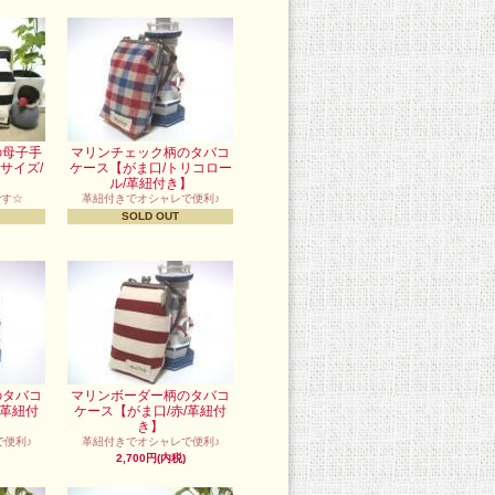
の母子手
マリンチェック柄のタバコ
サイズ/
ケース【がま口/トリコロー
ル/革紐付き】
です☆
革紐付きでオシャレで便利♪
SOLD OUT
のタバコ
マリンボーダー柄のタバコ
/革紐付
ケース【がま口/赤/革紐付
き】
便利♪
革紐付きでオシャレで便利♪
2,700円(内税)