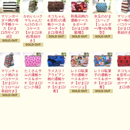
マリンボー
かわいい♪ク
ネコちゃん
和風花柄の
水玉のがま
マリン
ダー柄の母
マちゃんだ
＆音符♪の通
通帳ケース
口バッグ
ダー柄
子手帳ケー
らけのタバ
帳ケース＆
＆ポーチ
【ショルダ
バコケ
ス【がま
コケース
ポーチ【が
【がま口/赤
ー/青×白/角
【がま口
口/Sサイズ/
【がま口/水
ま口/茶色】
紫/蝶】
型】
革紐付
紺】
色/革紐付
SOLD OUT
SOLD OUT
SOLD OUT
き】
SOLD OUT
SOLD OUT
マリンチェ
たくさんサ
ラメ入り！
レトロ駄菓
レトロ駄菓
ネコち
ック柄のタ
ルの通帳ケ
アラビアン
子の通帳ケ
子の通帳ケ
＆音符♪
バコケース
ース＆ポー
柄の通帳ケ
ース＆ポー
ース＆ポー
帳ケー
【がま口/ト
チ【がま口/
ース＆ポー
チ【がま口/
チ【がま口/
ポーチ
リコロール/
ピンク/猿】
チ【がま口/
ベージュ】
青】
ま口/
革紐付き】
青】
SOLD OUT
SOLD OUT
SOLD OUT