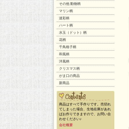
その他 動物柄
マリン柄
迷彩柄
ハート柄
水玉（ドット）柄
花柄
千鳥格子柄
和風柄
洋風柄
クリスマス柄
がま口の商品
新商品
商品はすべて手作りです。売切れ
てしまった場合、生地在庫があれ
ばお作りできますので、お問い合
わせください♪
会社概要