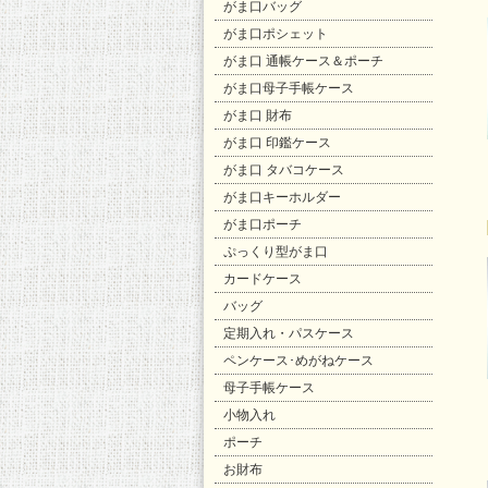
がま口バッグ
がま口ポシェット
がま口 通帳ケース＆ポーチ
がま口母子手帳ケース
がま口 財布
がま口 印鑑ケース
がま口 タバコケース
がま口キーホルダー
がま口ポーチ
ぷっくり型がま口
カードケース
バッグ
定期入れ・パスケース
ペンケース･めがねケース
母子手帳ケース
小物入れ
ポーチ
お財布