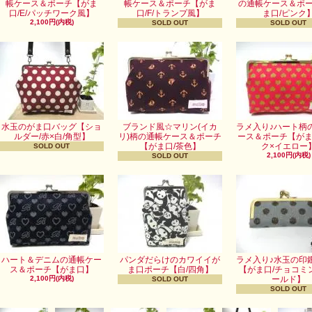
帳ケース＆ポーチ【がま
帳ケース＆ポーチ【がま
の通帳ケース＆ポ
口/E/パッチワーク風】
口/F/トランプ風】
ま口/ピンク
2,100円(内税)
SOLD OUT
SOLD OUT
水玉のがま口バッグ【ショ
ブランド風☆マリン(イカ
ラメ入り♪ハート柄
ルダー/赤×白/角型】
リ)柄の通帳ケース＆ポーチ
ース＆ポーチ【がま
【がま口/茶色】
ク×イエロー
SOLD OUT
2,100円(内税)
SOLD OUT
ハート＆デニムの通帳ケー
パンダだらけのカワイイが
ラメ入り♪水玉の印
ス＆ポーチ【がま口】
ま口ポーチ【白/四角】
【がま口/チョコミ
2,100円(内税)
ールド】
SOLD OUT
SOLD OUT