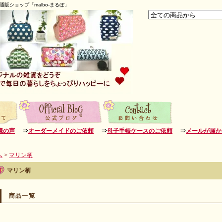
販ショップ「malbo-まるぼ」
様の声
⇒
オーダーメイドのご依頼
⇒
母子手帳ケースのご依頼
⇒
メールが届か
ム
>
マリン柄
マリン柄
商品一覧