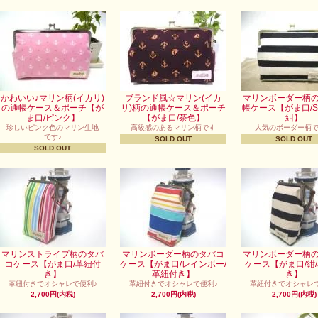
かわいい♪マリン柄(イカリ)
ブランド風☆マリン(イカ
マリンボーダー柄
の通帳ケース＆ポーチ【が
リ)柄の通帳ケース＆ポーチ
帳ケース【がま口/S
ま口/ピンク】
【がま口/茶色】
紺】
珍しいピンク色のマリン生地
高級感のあるマリン柄です
人気のボーダー柄
です♪
SOLD OUT
SOLD OUT
SOLD OUT
マリンストライプ柄のタバ
マリンボーダー柄のタバコ
マリンボーダー柄
コケース【がま口/革紐付
ケース【がま口/レインボー/
ケース【がま口/紺
き】
革紐付き】
き】
革紐付きでオシャレで便利♪
革紐付きでオシャレで便利♪
革紐付きでオシャレで
2,700円(内税)
2,700円(内税)
2,700円(内税)