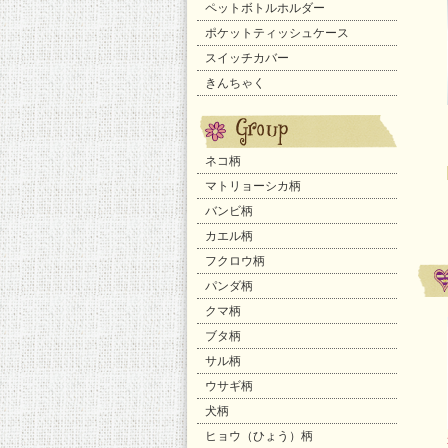
ペットボトルホルダー
ポケットティッシュケース
スイッチカバー
きんちゃく
ネコ柄
マトリョーシカ柄
バンビ柄
カエル柄
フクロウ柄
パンダ柄
クマ柄
ブタ柄
サル柄
ウサギ柄
犬柄
ヒョウ（ひょう）柄