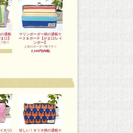
柄の通帳
マリンボーダー柄の通帳ケ
がま口】
ース＆ポーチ【がま口/レイ
ンボー】
イプ柄で
人気のボーダー柄です☆
2,100円(内税)
イカリ)
珍しい！キツネ柄の通帳ケ