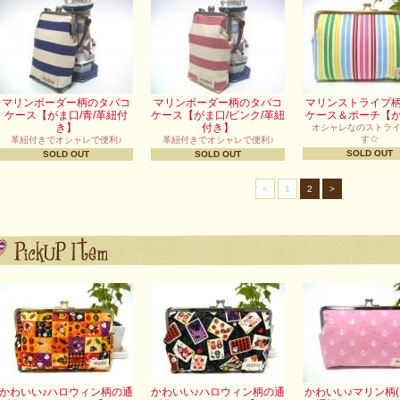
マリンボーダー柄のタバコ
マリンボーダー柄のタバコ
マリンストライプ
ケース【がま口/青/革紐付
ケース【がま口/ピンク/革紐
ケース＆ポーチ【
き】
付き】
オシャレなのストラ
す☆
革紐付きでオシャレで便利♪
革紐付きでオシャレで便利♪
SOLD OUT
SOLD OUT
SOLD OUT
<
1
2
>
かわいい♪ハロウィン柄の通
かわいい♪ハロウィン柄の通
かわいい♪マリン柄(