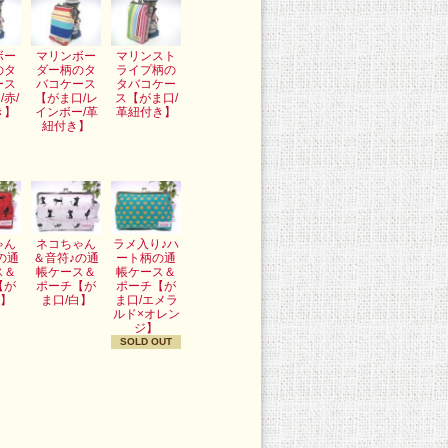
ボー
マリンボー
マリンスト
のタ
ダー柄のタ
ライプ柄の
ース
バコケース
タバコケー
/赤/
【がま口/レ
ス【がま口/
き】
インボー/革
革紐付き】
紐付き】
ゃん
ネコちゃん
ラメ入り♪ハ
の通
＆音符♪の通
ート柄の通
ス＆
帳ケース＆
帳ケース＆
【が
ポーチ【が
ポーチ【が
赤】
ま口/白】
ま口/エメラ
ルド×オレン
ジ】
SOLD OUT