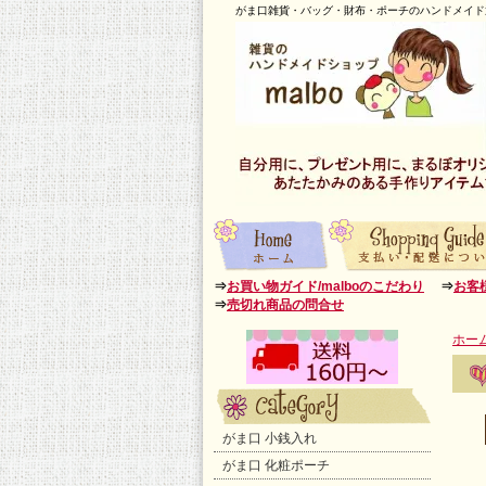
がま口雑貨・バッグ・財布・ポーチのハンドメイド通
⇒
お買い物ガイド/malboのこだわり
⇒
お客
⇒
売切れ商品の問合せ
ホー
がま口 小銭入れ
がま口 化粧ポーチ