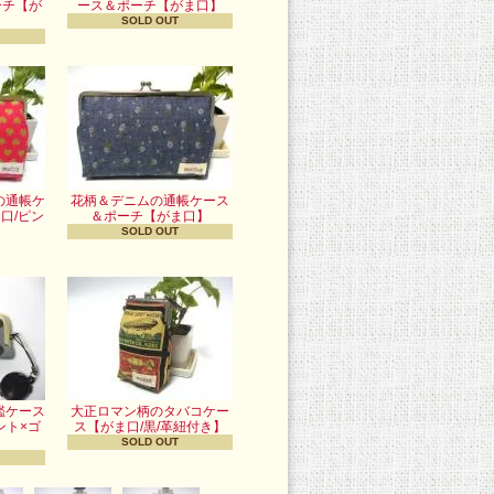
ーチ【が
ース＆ポーチ【がま口】
】
SOLD OUT
の通帳ケ
花柄＆デニムの通帳ケース
口/ピン
＆ポーチ【がま口】
】
SOLD OUT
鑑ケース
大正ロマン柄のタバコケー
ント×ゴ
ス【がま口/黒/革紐付き】
SOLD OUT