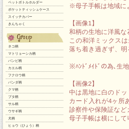
ペットボトルホルダー
※母子手帳は地域に
ポケットティッシュケース
スイッチカバー
【画像1】
きんちゃく
和柄の生地に洋風な
この和洋ミックスは
ネコ柄
落ち着き過ぎず、明
マトリョーシカ柄
バンビ柄
※ﾊﾝﾄﾞﾒｲﾄﾞの
カエル柄
フクロウ柄
【画像2】
パンダ柄
クマ柄
中は黒地に白のドッ
ブタ柄
カード入れが4ヶ所
サル柄
診察件や保険証など
ウサギ柄
母子手帳は横にして
犬柄
ヒョウ（ひょう）柄