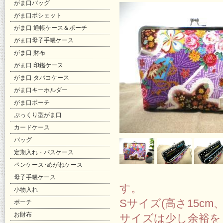
がま口バッグ
がま口ポシェット
がま口 通帳ケース＆ポーチ
がま口母子手帳ケース
がま口 財布
がま口 印鑑ケース
がま口 タバコケース
がま口キーホルダー
がま口ポーチ
ぷっくり型がま口
カードケース
バッグ
定期入れ・パスケース
ペンケース･めがねケース
母子手帳ケース
す。
小物入れ
Sサイズ(高さ15cm
ポーチ
お財布
サイズは少し余裕を