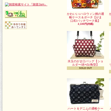
かわいい♪ハロウィン柄の通
帳ケース＆ポーチ【がま
口/E/パッチワーク風】
2,100円(内税)
水玉のがま口バッグ【ショ
ルダー/赤×白/角型】
SOLD OUT
ハート＆デニムの通帳ケー