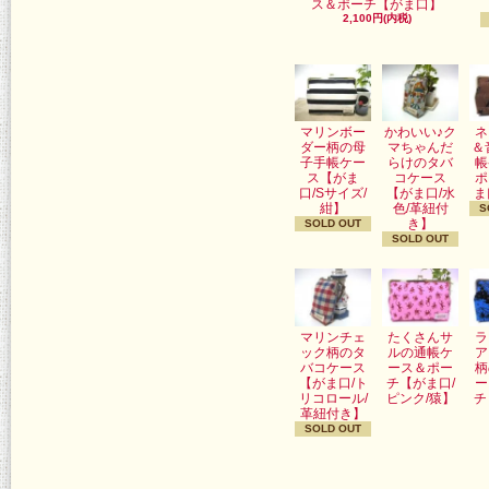
ス＆ポーチ【がま口】
2,100円(内税)
マリンボー
かわいい♪ク
ネ
ダー柄の母
マちゃんだ
＆
子手帳ケー
らけのタバ
帳
ス【がま
コケース
ポ
口/Sサイズ/
【がま口/水
ま
紺】
色/革紐付
S
き】
SOLD OUT
SOLD OUT
マリンチェ
たくさんサ
ラ
ック柄のタ
ルの通帳ケ
ア
バコケース
ース＆ポー
柄
【がま口/ト
チ【がま口/
ー
リコロール/
ピンク/猿】
チ
革紐付き】
SOLD OUT