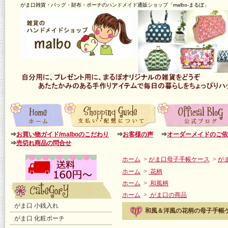
がま口雑貨・バッグ・財布・ポーチのハンドメイド通販ショップ「malbo-まるぼ」
⇒
お買い物ガイド/malboのこだわり
⇒
お客様の声
⇒
オーダーメイドのご依
⇒
売切れ商品の問合せ
ホーム
>
がま口母子手帳ケース
>
が
ホーム
>
花柄
ホーム
>
和風柄
ホーム
>
がま口の商品
がま口 小銭入れ
和風＆洋風の花柄の母子手帳ケ
がま口 化粧ポーチ