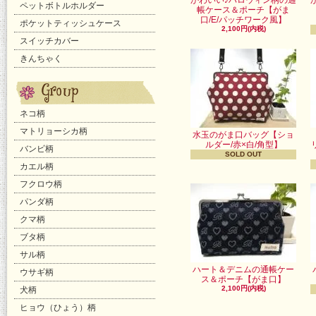
かわいい♪ハロウィン柄の通
ペットボトルホルダー
帳ケース＆ポーチ【がま
口/E/パッチワーク風】
ポケットティッシュケース
2,100円(内税)
スイッチカバー
きんちゃく
ネコ柄
マトリョーシカ柄
水玉のがま口バッグ【ショ
ルダー/赤×白/角型】
バンビ柄
SOLD OUT
カエル柄
フクロウ柄
パンダ柄
クマ柄
ブタ柄
サル柄
ハート＆デニムの通帳ケー
ウサギ柄
ス＆ポーチ【がま口】
2,100円(内税)
犬柄
ヒョウ（ひょう）柄