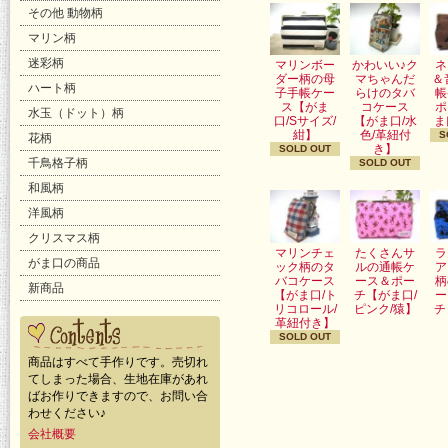
その他 動物柄
マリン柄
迷彩柄
マリンボー
かわいい♪ク
ネ
ダー柄の母
マちゃんだ
＆
ハート柄
子手帳ケー
らけのタバ
帳
ス【がま
コケース
ポ
水玉（ドット）柄
口/Sサイズ/
【がま口/水
ま
紺】
色/革紐付
S
花柄
き】
SOLD OUT
千鳥格子柄
SOLD OUT
和風柄
洋風柄
クリスマス柄
マリンチェ
たくさんサ
ラ
がま口の商品
ック柄のタ
ルの通帳ケ
ア
バコケース
ース＆ポー
柄
新商品
【がま口/ト
チ【がま口/
ー
リコロール/
ピンク/猿】
チ
革紐付き】
SOLD OUT
商品はすべて手作りです。売切れ
てしまった場合、生地在庫があれ
ばお作りできますので、お問い合
わせください♪
会社概要