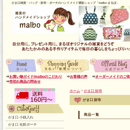
がま口雑貨・バッグ・財布・ポーチのハンドメイド通販ショップ「malbo-まるぼ」
⇒
お買い物ガイド/malboのこだわり
⇒
お客様の声
⇒
オーダーメイドのご依
⇒
売切れ商品の問合せ
ホーム
>
がま口 財布
がま口 財布
商品一覧
がま口 小銭入れ
がま口 化粧ポーチ