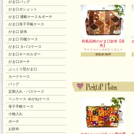
がま口バッグ
がま口ポシェット
がま口 通帳ケース＆ポーチ
がま口母子手帳ケース
がま口 財布
がま口 印鑑ケース
和風花柄のがま口財布【茶
色】
がま口 タバコケース
マトリョーシカがたくさん☆
がま口キーホルダー
SOLD OUT
がま口ポーチ
ぷっくり型がま口
カードケース
バッグ
定期入れ・パスケース
ペンケース･めがねケース
母子手帳ケース
小物入れ
ポーチ
お財布