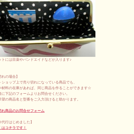
ットには目薬やバンドエイドなどが入ります♪
切れの場合】
トショップ上で売り切れになっている商品でも、
や材料の在庫があれば、同じ商品を作ることができます☆
軽に下記のフォームよりお問合せください。
希望の商品名と型番をご入力頂けると助かります。
切れ商品のお問合せフォーム
作代行はじめました】
くはコチラです！