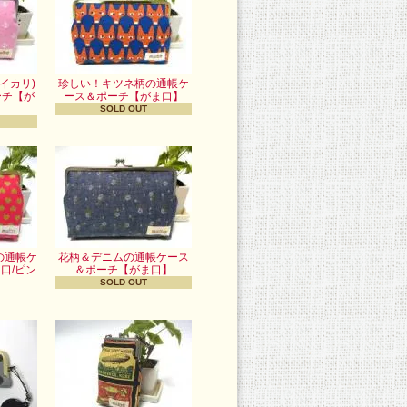
イカリ)
珍しい！キツネ柄の通帳ケ
ーチ【が
ース＆ポーチ【がま口】
】
SOLD OUT
の通帳ケ
花柄＆デニムの通帳ケース
口/ピン
＆ポーチ【がま口】
】
SOLD OUT