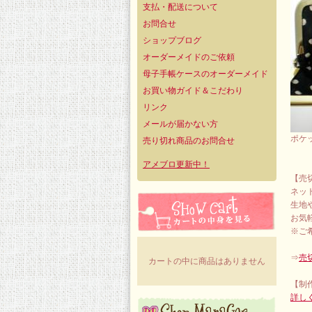
支払・配送について
お問合せ
ショップブログ
オーダーメイドのご依頼
母子手帳ケースのオーダーメイド
お買い物ガイド＆こだわり
リンク
メールが届かない方
ポケ
売り切れ商品のお問合せ
アメブロ更新中！
【売
ネッ
生地
お気
※ご
⇒
売
カートの中に商品はありません
【制
詳し