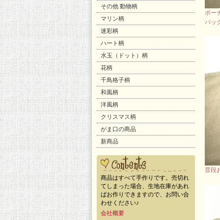
その他 動物柄
ポー
マリン柄
バッ
迷彩柄
ハート柄
水玉（ドット）柄
花柄
千鳥格子柄
和風柄
洋風柄
クリスマス柄
がま口の商品
新商品
普段
商品はすべて手作りです。売切れ
てしまった場合、生地在庫があれ
ばお作りできますので、お問い合
わせください♪
会社概要