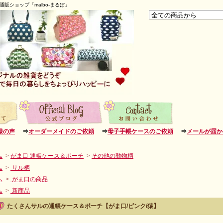
販ショップ「malbo-まるぼ」
様の声
⇒
オーダーメイドのご依頼
⇒
母子手帳ケースのご依頼
⇒
メールが届か
ム
>
がま口 通帳ケース＆ポーチ
>
その他の動物柄
ム
>
サル柄
ム
>
がま口の商品
ム
>
新商品
たくさんサルの通帳ケース＆ポーチ【がま口/ピンク/猿】