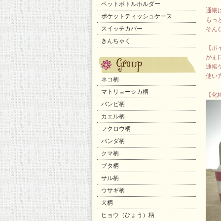
ペットボトルホルダー
通帳
ポケットティッシュケース
もっと
スイッチカバー
そん
きんちゃく
【ポ
がま
通帳
使い
ネコ柄
マトリョーシカ柄
【化
バンビ柄
カエル柄
フクロウ柄
パンダ柄
クマ柄
ブタ柄
サル柄
ウサギ柄
犬柄
ヒョウ（ひょう）柄