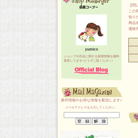
【問
この
知り
商品
連絡先：
yumico
ショップや作品に関する新着情報を随時
更新してます♪どうぞご覧ください♪
新作情報やお得な情報を配信します♪
メールアドレスを入力してください。