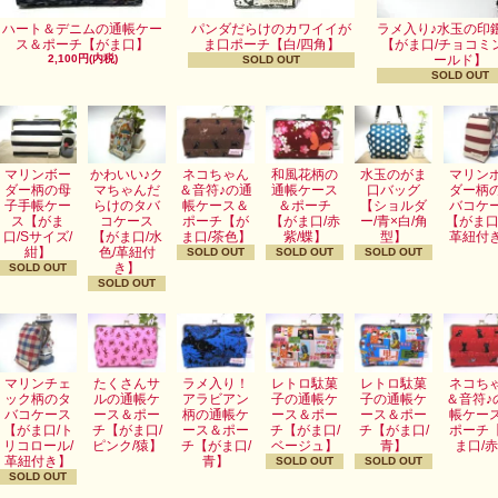
ハート＆デニムの通帳ケー
パンダだらけのカワイイが
ラメ入り♪水玉の印
ス＆ポーチ【がま口】
ま口ポーチ【白/四角】
【がま口/チョコミ
2,100円(内税)
ールド】
SOLD OUT
SOLD OUT
マリンボー
かわいい♪ク
ネコちゃん
和風花柄の
水玉のがま
マリン
ダー柄の母
マちゃんだ
＆音符♪の通
通帳ケース
口バッグ
ダー柄
子手帳ケー
らけのタバ
帳ケース＆
＆ポーチ
【ショルダ
バコケ
ス【がま
コケース
ポーチ【が
【がま口/赤
ー/青×白/角
【がま口
口/Sサイズ/
【がま口/水
ま口/茶色】
紫/蝶】
型】
革紐付
紺】
色/革紐付
SOLD OUT
SOLD OUT
SOLD OUT
き】
SOLD OUT
SOLD OUT
マリンチェ
たくさんサ
ラメ入り！
レトロ駄菓
レトロ駄菓
ネコち
ック柄のタ
ルの通帳ケ
アラビアン
子の通帳ケ
子の通帳ケ
＆音符♪
バコケース
ース＆ポー
柄の通帳ケ
ース＆ポー
ース＆ポー
帳ケー
【がま口/ト
チ【がま口/
ース＆ポー
チ【がま口/
チ【がま口/
ポーチ
リコロール/
ピンク/猿】
チ【がま口/
ベージュ】
青】
ま口/
革紐付き】
青】
SOLD OUT
SOLD OUT
SOLD OUT