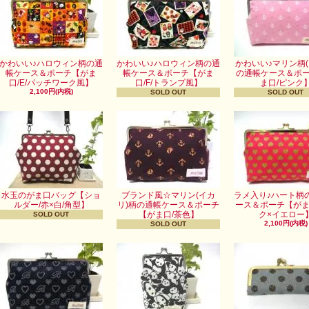
かわいい♪ハロウィン柄の通
かわいい♪ハロウィン柄の通
かわいい♪マリン柄(
帳ケース＆ポーチ【がま
帳ケース＆ポーチ【がま
の通帳ケース＆ポ
口/E/パッチワーク風】
口/F/トランプ風】
ま口/ピンク
2,100円(内税)
SOLD OUT
SOLD OUT
水玉のがま口バッグ【ショ
ブランド風☆マリン(イカ
ラメ入り♪ハート柄
ルダー/赤×白/角型】
リ)柄の通帳ケース＆ポーチ
ース＆ポーチ【がま
【がま口/茶色】
ク×イエロー
SOLD OUT
2,100円(内税)
SOLD OUT