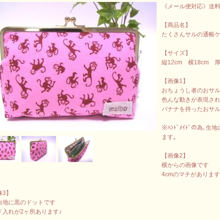
《メール便対応》送料
【商品名】
たくさんサルの通帳ケ
【サイズ】
縦12cm 横18cm 厚
【画像1】
おちょうし者のおサ
色んな動きが表現され
バナナを持ったおサ
※ﾊﾝﾄﾞﾒｲﾄﾞの為
ます｡
【画像2】
横からの画像です
4cmのマチがありま
像3】
白地に黒のドットです
ド入れが2ヶ所あります♪