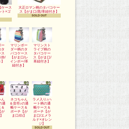
鑑ケース
大正ロマン柄のタバコケー
ント×ゴ
ス【がま口/黒/革紐付き】
SOLD OUT
ボー
マリンボー
マリンスト
のタ
ダー柄のタ
ライプ柄の
ース
バコケース
タバコケー
/赤/
【がま口/レ
ス【がま口/
き】
インボー/革
革紐付き】
紐付き】
ゃん
ネコちゃん
ラメ入り♪ハ
の通
＆音符♪の通
ート柄の通
ス＆
帳ケース＆
帳ケース＆
【が
ポーチ【が
ポーチ【が
赤】
ま口/白】
ま口/エメラ
ルド×オレン
ジ】
SOLD OUT