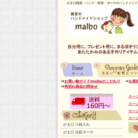
がま口雑貨・バッグ・財布・ポーチのハンドメイド通
⇒
お買い物ガイド/malboのこだわり
⇒
お客
⇒
売切れ商品の問合せ
ホー
ホー
ホー
ホー
がま口 小銭入れ
がま口 化粧ポーチ