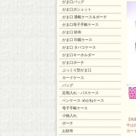
がま口バッグ
がま口ポシェット
がま口 通帳ケース＆ポーチ
がま口母子手帳ケース
がま口 財布
がま口 印鑑ケース
がま口 タバコケース
がま口キーホルダー
がま口ポーチ
ぷっくり型がま口
カードケース
バッグ
定期入れ・パスケース
ペンケース･めがねケース
母子手帳ケース
小物入れ
【画
ポーチ
中は
お財布
カー