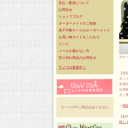
支払・配送について
お問合せ
ショップブログ
オーダーメイドのご依頼
母子手帳ケースのオーダーメイド
お買い物ガイド＆こだわり
リンク
メールが届かない方
ポケ
売り切れ商品のお問合せ
アメブロ更新中！
【売
ネッ
生地
お気
※ご
⇒
売
カートの中に商品はありません
【制
詳し