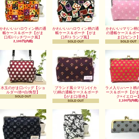
かわいい♪ハロウィン柄の通
かわいい♪ハロウィン柄の通
かわいい♪マリン柄(
帳ケース＆ポーチ【がま
帳ケース＆ポーチ【がま
の通帳ケース＆ポ
口/E/パッチワーク風】
口/F/トランプ風】
ま口/ピンク
2,100円(内税)
SOLD OUT
SOLD OUT
水玉のがま口バッグ【ショ
ブランド風☆マリン(イカ
ラメ入り♪ハート柄
ルダー/赤×白/角型】
リ)柄の通帳ケース＆ポーチ
ース＆ポーチ【がま
【がま口/茶色】
ク×イエロー
SOLD OUT
2,100円(内税)
SOLD OUT