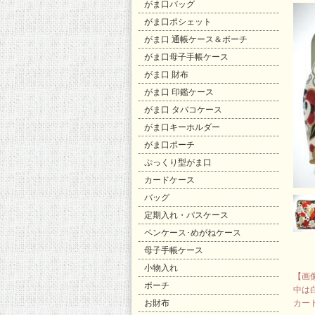
がま口バッグ
がま口ポシェット
がま口 通帳ケース＆ポーチ
がま口母子手帳ケース
がま口 財布
がま口 印鑑ケース
がま口 タバコケース
がま口キーホルダー
がま口ポーチ
ぷっくり型がま口
カードケース
バッグ
定期入れ・パスケース
ペンケース･めがねケース
母子手帳ケース
小物入れ
【画
ポーチ
中は
お財布
カー