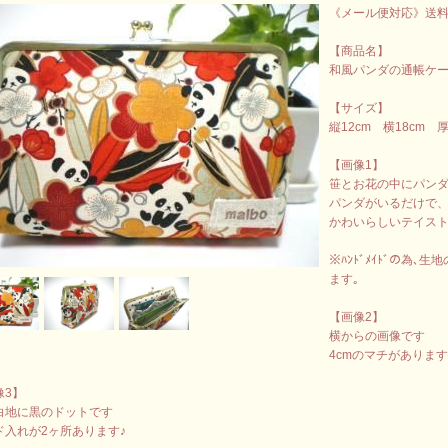
《メール便対応》送料
【商品名】
和風パンダの通帳ケー
【サイズ】
縦12cm 横18cm 厚
【画像1】
笹とお花の中にパン
パンダがいるだけで、
かわいらしいテイスト
※ﾊﾝﾄﾞﾒｲﾄﾞの為
ます｡
【画像2】
横からの画像です
4cmのマチがありま
像3】
白地に黒のドットです
ド入れが2ヶ所あります♪