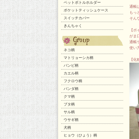
ペットボトルホルダー
通帳
ポケットティッシュケース
もっと
スイッチカバー
そん
きんちゃく
【ポ
がま
通帳
使い
ネコ柄
マトリョーシカ柄
【化
バンビ柄
カエル柄
フクロウ柄
パンダ柄
クマ柄
ブタ柄
サル柄
ウサギ柄
犬柄
ヒョウ（ひょう）柄