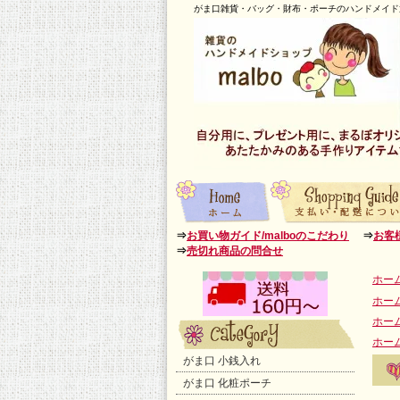
がま口雑貨・バッグ・財布・ポーチのハンドメイド通
⇒
お買い物ガイド/malboのこだわり
⇒
お客
⇒
売切れ商品の問合せ
ホー
ホー
ホー
ホー
がま口 小銭入れ
がま口 化粧ポーチ