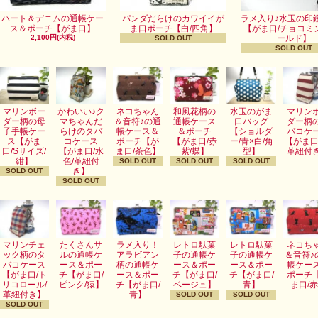
ハート＆デニムの通帳ケー
パンダだらけのカワイイが
ラメ入り♪水玉の印
ス＆ポーチ【がま口】
ま口ポーチ【白/四角】
【がま口/チョコミ
2,100円(内税)
ールド】
SOLD OUT
SOLD OUT
マリンボー
かわいい♪ク
ネコちゃん
和風花柄の
水玉のがま
マリン
ダー柄の母
マちゃんだ
＆音符♪の通
通帳ケース
口バッグ
ダー柄
子手帳ケー
らけのタバ
帳ケース＆
＆ポーチ
【ショルダ
バコケ
ス【がま
コケース
ポーチ【が
【がま口/赤
ー/青×白/角
【がま口
口/Sサイズ/
【がま口/水
ま口/茶色】
紫/蝶】
型】
革紐付
紺】
色/革紐付
SOLD OUT
SOLD OUT
SOLD OUT
き】
SOLD OUT
SOLD OUT
マリンチェ
たくさんサ
ラメ入り！
レトロ駄菓
レトロ駄菓
ネコち
ック柄のタ
ルの通帳ケ
アラビアン
子の通帳ケ
子の通帳ケ
＆音符♪
バコケース
ース＆ポー
柄の通帳ケ
ース＆ポー
ース＆ポー
帳ケー
【がま口/ト
チ【がま口/
ース＆ポー
チ【がま口/
チ【がま口/
ポーチ
リコロール/
ピンク/猿】
チ【がま口/
ベージュ】
青】
ま口/
革紐付き】
青】
SOLD OUT
SOLD OUT
SOLD OUT