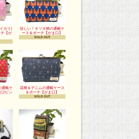
イカリ)
珍しい！キツネ柄の通帳ケ
ーチ【が
ース＆ポーチ【がま口】
】
SOLD OUT
の通帳ケ
花柄＆デニムの通帳ケース
口/ピン
＆ポーチ【がま口】
】
SOLD OUT