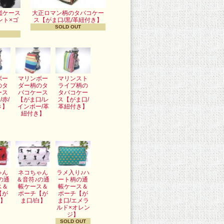
鑑ケース
大正ロマン柄のタバコケー
ント×ゴ
ス【がま口/黒/革紐付き】
SOLD OUT
ボー
マリンボー
マリンスト
のタ
ダー柄のタ
ライプ柄の
ース
バコケース
タバコケー
/赤/
【がま口/レ
ス【がま口/
き】
インボー/革
革紐付き】
紐付き】
ゃん
ネコちゃん
ラメ入り♪ハ
の通
＆音符♪の通
ート柄の通
ス＆
帳ケース＆
帳ケース＆
【が
ポーチ【が
ポーチ【が
赤】
ま口/白】
ま口/エメラ
ルド×オレン
ジ】
SOLD OUT