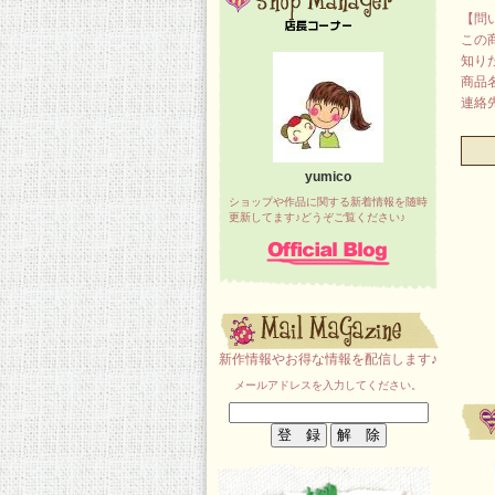
【問
この
知り
商品
連絡先：
yumico
ショップや作品に関する新着情報を随時
更新してます♪どうぞご覧ください♪
新作情報やお得な情報を配信します♪
メールアドレスを入力してください。