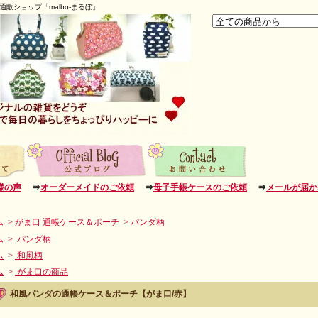
販ショップ「malbo-まるぼ」
様の声
⇒
オーダーメイドのご依頼
⇒
母子手帳ケースのご依頼
⇒
メールが届か
ム
>
がま口 通帳ケース＆ポーチ
>
パンダ柄
ム
>
パンダ柄
ム
>
和風柄
ム
>
がま口の商品
和風パンダの通帳ケース＆ポーチ【がま口/赤】