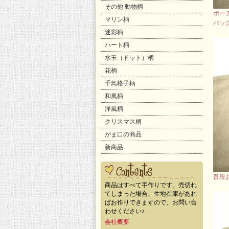
その他 動物柄
ポー
マリン柄
バッ
迷彩柄
ハート柄
水玉（ドット）柄
花柄
千鳥格子柄
和風柄
洋風柄
クリスマス柄
がま口の商品
新商品
普段
商品はすべて手作りです。売切れ
てしまった場合、生地在庫があれ
ばお作りできますので、お問い合
わせください♪
会社概要