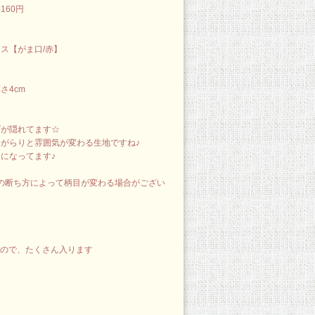
160円
ス【がま口/赤】
さ4cm
ダが隠れてます☆
がらりと雰囲気が変わる生地ですね♪
になってます♪
､生地の断ち方によって柄目が変わる場合がござい
すので、たくさん入ります