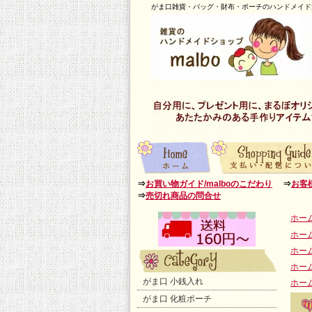
がま口雑貨・バッグ・財布・ポーチのハンドメイド通
⇒
お買い物ガイド/malboのこだわり
⇒
お客
⇒
売切れ商品の問合せ
ホー
ホー
ホー
ホー
がま口 小銭入れ
ホー
がま口 化粧ポーチ