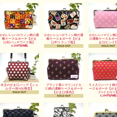
かわいい♪ハロウィン柄の通
かわいい♪ハロウィン柄の通
かわいい♪マリン柄(
帳ケース＆ポーチ【がま
帳ケース＆ポーチ【がま
の通帳ケース＆ポ
口/E/パッチワーク風】
口/F/トランプ風】
ま口/ピンク
2,100円(内税)
SOLD OUT
SOLD OUT
水玉のがま口バッグ【ショ
ブランド風☆マリン(イカ
ラメ入り♪ハート柄
ルダー/赤×白/角型】
リ)柄の通帳ケース＆ポーチ
ース＆ポーチ【がま
【がま口/茶色】
ク×イエロー
SOLD OUT
2,100円(内税)
SOLD OUT