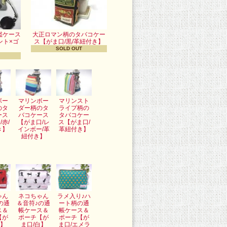
鑑ケース
大正ロマン柄のタバコケー
ント×ゴ
ス【がま口/黒/革紐付き】
SOLD OUT
ボー
マリンボー
マリンスト
のタ
ダー柄のタ
ライプ柄の
ース
バコケース
タバコケー
/赤/
【がま口/レ
ス【がま口/
き】
インボー/革
革紐付き】
紐付き】
ゃん
ネコちゃん
ラメ入り♪ハ
の通
＆音符♪の通
ート柄の通
ス＆
帳ケース＆
帳ケース＆
【が
ポーチ【が
ポーチ【が
赤】
ま口/白】
ま口/エメラ