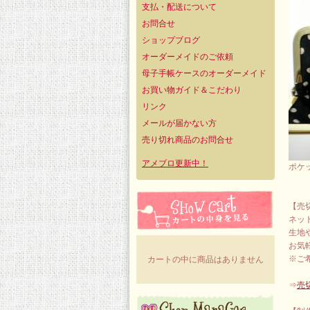
支払・配送について
お問合せ
ショップブログ
オーダーメイドのご依頼
母子手帳ケースのオーダーメイド
お買い物ガイド＆こだわり
リンク
メールが届かない方
売り切れ商品のお問合せ
アメブロ更新中！
ポケ
【売
ネッ
生地
お気
※ご
カートの中に商品はありません
⇒
売