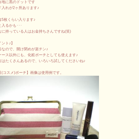
白地に黒のドットです
ド入れが2ヶ所あります♪
は5枚くらい入ります♪
入るかも･･･
なに持っている人はお金持ちさんですね(笑)
イント♪】
口なので、開け閉めが楽チン♪
ケース以外にも、化粧ポーチとしても使えます♪
方はたくさんあるので、いろいろ試してくださいね♪
粧(コスメ)ポーチ】画像は使用例です。