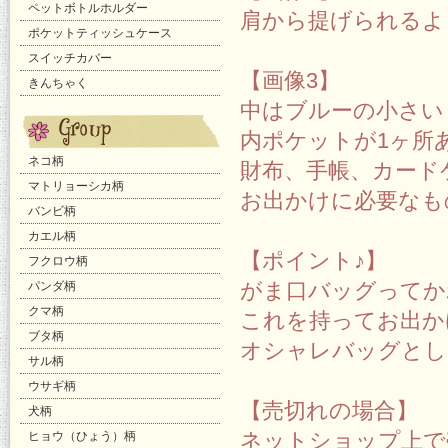
ペットボトルホルダー
肩から提げられるよ
ポケットティッシュケース
スイッチカバー
【画像3】
きんちゃく
中はブルーの小さい
内ポケットが1ヶ所
ネコ柄
財布、手帳、カード
マトリョーシカ柄
お出かけに必要なも
バンビ柄
カエル柄
【ポイント♪】
フクロウ柄
がま口バッグってか
パンダ柄
クマ柄
これを持ってお出か
ブタ柄
オシャレバッグとし
サル柄
ウサギ柄
【売切れの場合】
犬柄
ネットショップ上で
ヒョウ（ひょう）柄