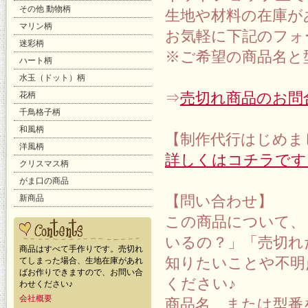
その他 動物柄
生地や材料の在庫が
マリン柄
お気軽に下記のフォ
迷彩柄
※ご希望の商品名と
ハート柄
水玉（ドット）柄
⇒
売切れ商品のお問
花柄
千鳥格子柄
和風柄
【制作代行はじめま
洋風柄
詳しくはコチラです
クリスマス柄
がま口の商品
【問い合わせ】
新商品
この商品について、
いるの？」「売切れ
商品はすべて手作りです。売切れ
知りたいことや不明
てしまった場合、生地在庫があれ
ばお作りできますので、お問い合
ください♪
わせください♪
会社概要
商品名、または型番