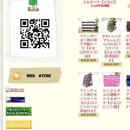
ス＆ポーチ【がま口】
2,100円(内税)
マリンボー
かわいい♪ク
ネ
ダー柄の母
マちゃんだ
＆
子手帳ケー
らけのタバ
帳
ス【がま
コケース
ポ
口/Sサイズ/
【がま口/水
ま
紺】
色/革紐付
S
き】
SOLD OUT
SOLD OUT
マリンチェ
たくさんサ
ラ
ック柄のタ
ルの通帳ケ
ア
バコケース
ース＆ポー
柄
小物
【がま口/ト
チ【がま口/
ー
リコロール/
ピンク/猿】
チ
革紐付き】
SOLD OUT