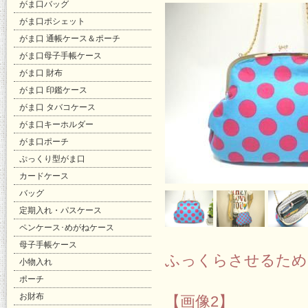
がま口バッグ
がま口ポシェット
がま口 通帳ケース＆ポーチ
がま口母子手帳ケース
がま口 財布
がま口 印鑑ケース
がま口 タバコケース
がま口キーホルダー
がま口ポーチ
ぷっくり型がま口
カードケース
バッグ
定期入れ・パスケース
ペンケース･めがねケース
母子手帳ケース
ふっくらさせるため
小物入れ
ポーチ
お財布
【画像2】