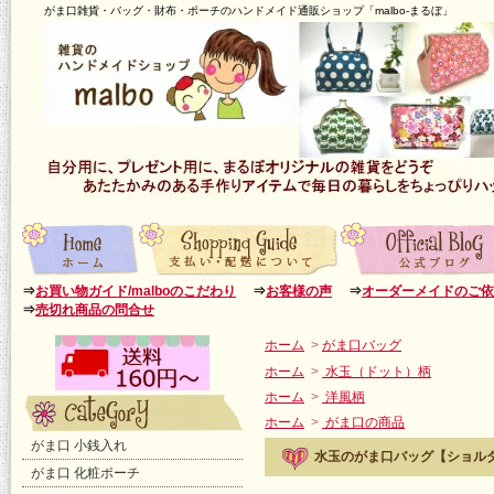
がま口雑貨・バッグ・財布・ポーチのハンドメイド通販ショップ「malbo-まるぼ」
⇒
お買い物ガイド/malboのこだわり
⇒
お客様の声
⇒
オーダーメイドのご依
⇒
売切れ商品の問合せ
ホーム
>
がま口バッグ
ホーム
>
水玉（ドット）柄
ホーム
>
洋風柄
ホーム
>
がま口の商品
がま口 小銭入れ
水玉のがま口バッグ【ショルダ
がま口 化粧ポーチ