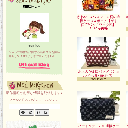
かわいい♪ハロウィン柄の通
帳ケース＆ポーチ【がま
口/E/パッチワーク風】
2,100円(内税)
yumico
ショップや作品に関する新着情報を随時
更新してます♪どうぞご覧ください♪
水玉のがま口バッグ【ショ
ルダー/赤×白/角型】
SOLD OUT
新作情報やお得な情報を配信します♪
メールアドレスを入力してください。
ハート＆デニムの通帳ケー