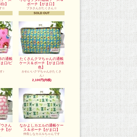
/白】
ポーチ【がま口】
す☆
ブタさんがたくさん☆
SOLD OUT
形の通帳
たくさんクマちゃんの通帳
ま口/ピ
ケース＆ポーチ【がま口/水
色】
す♪
かわいいクマちゃんがたくさ
ん♪
2,100円(内税)
ゾウさん
なかよしカエルの通帳ケー
ーチ【が
ス＆ポーチ【がま口】
】
仲良しなカエルちゃんです