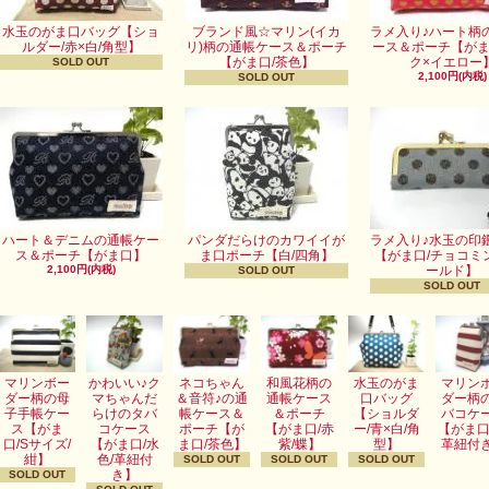
水玉のがま口バッグ【ショ
ブランド風☆マリン(イカ
ラメ入り♪ハート柄
ルダー/赤×白/角型】
リ)柄の通帳ケース＆ポーチ
ース＆ポーチ【がま
【がま口/茶色】
ク×イエロー
SOLD OUT
2,100円(内税)
SOLD OUT
ハート＆デニムの通帳ケー
パンダだらけのカワイイが
ラメ入り♪水玉の印
ス＆ポーチ【がま口】
ま口ポーチ【白/四角】
【がま口/チョコミ
2,100円(内税)
ールド】
SOLD OUT
SOLD OUT
マリンボー
かわいい♪ク
ネコちゃん
和風花柄の
水玉のがま
マリン
ダー柄の母
マちゃんだ
＆音符♪の通
通帳ケース
口バッグ
ダー柄
子手帳ケー
らけのタバ
帳ケース＆
＆ポーチ
【ショルダ
バコケ
ス【がま
コケース
ポーチ【が
【がま口/赤
ー/青×白/角
【がま口
口/Sサイズ/
【がま口/水
ま口/茶色】
紫/蝶】
型】
革紐付
紺】
色/革紐付
SOLD OUT
SOLD OUT
SOLD OUT
き】
SOLD OUT