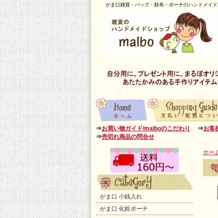
がま口雑貨・バッグ・財布・ポーチのハンドメイド通
⇒
お買い物ガイド/malboのこだわり
⇒
お客
⇒
売切れ商品の問合せ
ホー
がま口 小銭入れ
がま口 化粧ポーチ