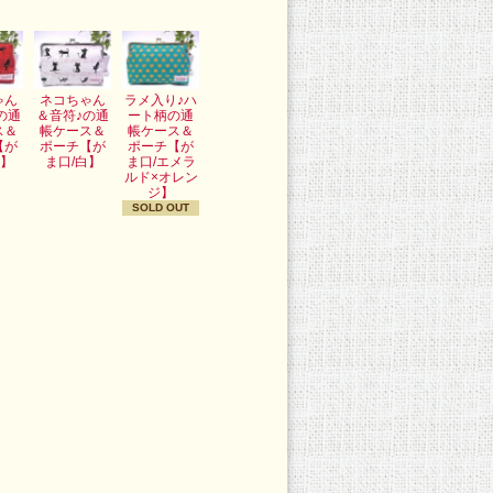
ゃん
ネコちゃん
ラメ入り♪ハ
の通
＆音符♪の通
ート柄の通
ス＆
帳ケース＆
帳ケース＆
【が
ポーチ【が
ポーチ【が
赤】
ま口/白】
ま口/エメラ
ルド×オレン
ジ】
SOLD OUT