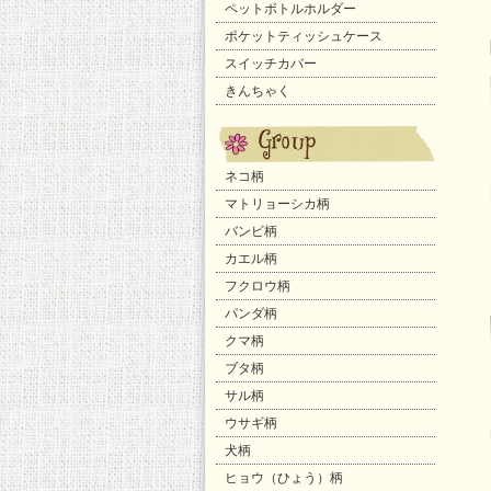
ペットボトルホルダー
ポケットティッシュケース
スイッチカバー
きんちゃく
ネコ柄
マトリョーシカ柄
バンビ柄
カエル柄
フクロウ柄
パンダ柄
クマ柄
ブタ柄
サル柄
ウサギ柄
犬柄
ヒョウ（ひょう）柄