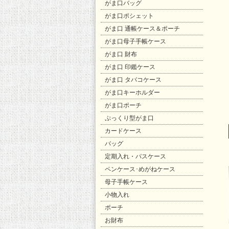
がま口バッグ
がま口ポシェット
がま口 通帳ケース＆ポーチ
がま口母子手帳ケース
がま口 財布
がま口 印鑑ケース
がま口 タバコケース
がま口キーホルダー
がま口ポーチ
ぷっくり型がま口
カードケース
バッグ
定期入れ・パスケース
ペンケース･めがねケース
母子手帳ケース
小物入れ
ポーチ
お財布