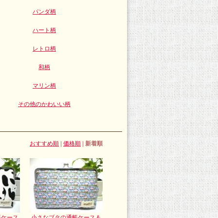
パンダ柄
ハート柄
レトロ柄
和柄
マリン柄
その他のかわいい柄
おすすめ順
|
価格順
|
新着順
帳ケース
小さなブタの通帳ケース＆