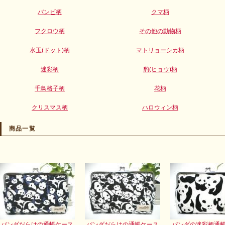
バンビ柄
クマ柄
フクロウ柄
その他の動物柄
水玉(ドット)柄
マトリョーシカ柄
迷彩柄
豹(ヒョウ)柄
千鳥格子柄
花柄
クリスマス柄
ハロウィン柄
商品一覧
パンダだらけの通帳ケース
パンダだらけの通帳ケース
パンダの迷彩柄通