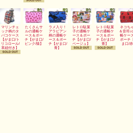
SOLD OUT
マリンチェ
たくさんサ
ラメ入り！
レトロ駄菓
レトロ駄菓
ネコち
ック柄のタ
ルの通帳ケ
アラビアン
子の通帳ケ
子の通帳ケ
＆音符♪
バコケース
ース＆ポー
柄の通帳ケ
ース＆ポー
ース＆ポー
帳ケー
【がま口/ト
チ【がま口/
ース＆ポー
チ【がま口/
チ【がま口/
ポーチ
リコロール/
ピンク/猿】
チ【がま口/
ベージュ】
青】
ま口/
革紐付き】
青】
SOLD OUT
SOLD OUT
SOLD OUT