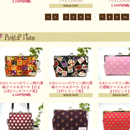
ゾウさんの大行列♪
ゾウさんの大行列
2,100円(内税)
2,100円(内税)
SOLD OUT
<
1
...
2
3
4
5
6
7
8
9
10
かわいい♪ハロウィン柄の通
かわいい♪ハロウィン柄の通
かわいい♪マリン柄(
帳ケース＆ポーチ【がま
帳ケース＆ポーチ【がま
の通帳ケース＆ポ
口/E/パッチワーク風】
口/F/トランプ風】
ま口/ピンク
2,100円(内税)
SOLD OUT
SOLD OUT