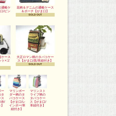
の通帳ケ
花柄＆デニムの通帳ケース
口/ピン
＆ポーチ【がま口】
】
SOLD OUT
鑑ケース
大正ロマン柄のタバコケー
ント×ゴ
ス【がま口/黒/革紐付き】
SOLD OUT
ボー
マリンボー
マリンスト
のタ
ダー柄のタ
ライプ柄の
ース
バコケース
タバコケー
/赤/
【がま口/レ
ス【がま口/
き】
インボー/革
革紐付き】
紐付き】