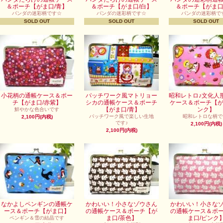
＆ポーチ【がま口/青】
＆ポーチ【がま口/白】
＆ポーチ【がま口
パンダの迷彩柄です☆
パンダの迷彩柄です☆
パンダの迷彩柄で
SOLD OUT
SOLD OUT
SOLD OUT
小花柄の通帳ケース＆ポー
パッチワーク風マトリョー
昭和レトロ♪文化人
チ【がま口/赤紫】
シカの通帳ケース＆ポーチ
ケース＆ポーチ【が
【がま口/青】
ンク】
鮮やかな色合いです
パッチワーク風で楽しい生地
昭和レトロな柄で
2,100円(内税)
です♪
2,100円(内税)
2,100円(内税)
なかよしペンギンの通帳ケ
かわいい！小さなゾウさん
かわいい！小さな
ース＆ポーチ【がま口】
の通帳ケース＆ポーチ【が
の通帳ケース＆ポ
ま口/茶色】
ま口/ピンク
ペンギン＆雪の結晶です