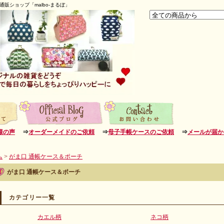
販ショップ「malbo-まるぼ」
様の声
⇒
オーダーメイドのご依頼
⇒
母子手帳ケースのご依頼
⇒
メールが届か
ム
>
がま口 通帳ケース＆ポーチ
がま口 通帳ケース＆ポーチ
カテゴリー一覧
カエル柄
ネコ柄