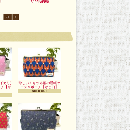
♪
2,100円(内税)
...
21
>
イカリ)
珍しい！キツネ柄の通帳ケ
ーチ【が
ース＆ポーチ【がま口】
】
SOLD OUT