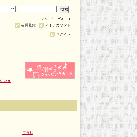
検索
ようこそ、 ゲスト 様
会員登録
マイアカウント
ログイン
ない方
ブタ柄