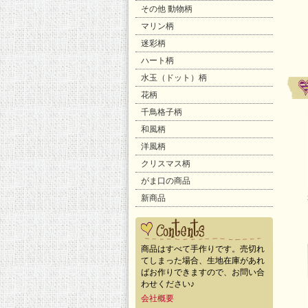
その他 動物柄
マリン柄
迷彩柄
ハート柄
水玉（ドット）柄
花柄
千鳥格子柄
和風柄
洋風柄
クリスマス柄
がま口の商品
新商品
商品はすべて手作りです。売切れ
てしまった場合、生地在庫があれ
ばお作りできますので、お問い合
わせください♪
会社概要