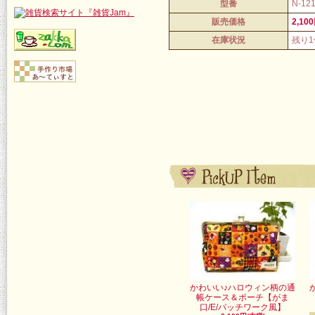
型番
N-12
販売価格
2,10
在庫状況
残り
かわいい♪ハロウィン柄の通
帳ケース＆ポーチ【がま
口/E/パッチワーク風】