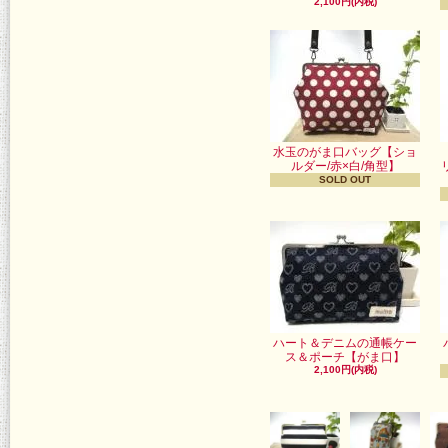
2,100円(内税)
水玉のがま口バッグ【ショ
ルダー/赤×白/角型】
SOLD OUT
ハート＆デニムの通帳ケー
ス＆ポーチ【がま口】
2,100円(内税)