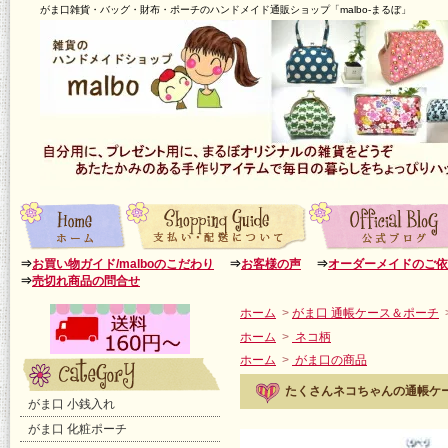
がま口雑貨・バッグ・財布・ポーチのハンドメイド通販ショップ「malbo-まるぼ」
⇒
お買い物ガイド/malboのこだわり
⇒
お客様の声
⇒
オーダーメイドのご依
⇒
売切れ商品の問合せ
ホーム
>
がま口 通帳ケース＆ポーチ
ホーム
>
ネコ柄
ホーム
>
がま口の商品
たくさんネコちゃんの通帳ケ
がま口 小銭入れ
がま口 化粧ポーチ