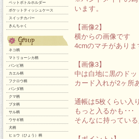
ペットボトルホルダー
います。
ポケットティッシュケース
スイッチカバー
【画像2】
きんちゃく
横からの画像です
4cmのマチがあり
ネコ柄
マトリョーシカ柄
【画像3】
バンビ柄
中は白地に黒のドッ
カエル柄
フクロウ柄
カード入れが2ヶ所
パンダ柄
クマ柄
通帳は5枚くらい入
ブタ柄
もっと入るかも･･･
サル柄
そんなに持っている
ウサギ柄
犬柄
ヒョウ（ひょう）柄
【ポイント♪】