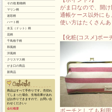
その他 動物柄
がま口なので、開け
マリン柄
通帳ケース以外にも
迷彩柄
使い方はたくさんあ
ハート柄
水玉（ドット）柄
花柄
【化粧(コスメ)ポ
千鳥格子柄
和風柄
洋風柄
クリスマス柄
がま口の商品
新商品
商品はすべて手作りです。売切れ
てしまった場合、生地在庫があれ
ばお作りできますので、お問い合
わせください♪
会社概要
ポーチとしても利用