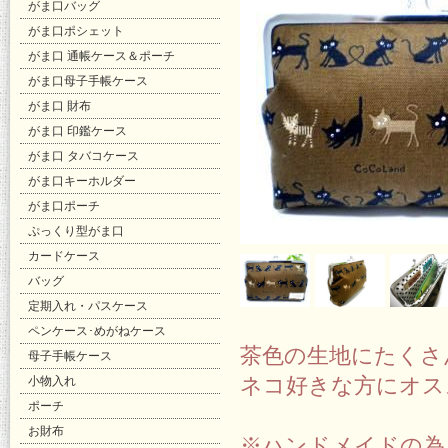
がま口バッグ
がま口ポシェット
がま口 通帳ケース＆ポーチ
がま口母子手帳ケース
がま口 財布
がま口 印鑑ケース
がま口 タバコケース
がま口キーホルダー
がま口ポーチ
ぷっくり型がま口
カードケース
バッグ
定期入れ・パスケース
ペンケース･めがねケース
茶色の生地にたくさ
母子手帳ケース
ネコ好きな方にオス
小物入れ
ポーチ
お財布
※ハンドメイドの為