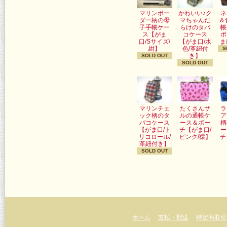
マリンボー
かわいい♪ク
ネ
ダー柄の母
マちゃんだ
＆
子手帳ケー
らけのタバ
帳
ス【がま
コケース
ポ
口/Sサイズ/
【がま口/水
ま
紺】
色/革紐付
S
き】
SOLD OUT
SOLD OUT
マリンチェ
たくさんサ
ラ
ック柄のタ
ルの通帳ケ
ア
バコケース
ース＆ポー
柄
【がま口/ト
チ【がま口/
ー
リコロール/
ピンク/猿】
チ
革紐付き】
SOLD OUT
ホーム
支払・配送
特定商取引