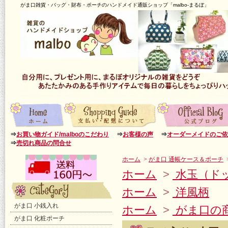
がま口雑貨・バッグ・財布・ポーチのハンドメイド通販ショップ「malbo-まるぼ」
⇒
お買い物ガイド/malboのこだわり
⇒
お客様の声
⇒
オーダーメイドのご依
⇒
売切れ商品の問合せ
ホーム
>
がま口 通帳ケース＆ポーチ
ホーム
>
水玉（ド
ホーム
>
洋風柄
がま口 小銭入れ
ホーム
>
がま口の
がま口 化粧ポーチ