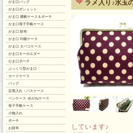
ラメ入り♪水玉
がま口バッグ
がま口ポシェット
がま口 通帳ケース＆ポーチ
がま口母子手帳ケース
がま口 財布
がま口 印鑑ケース
がま口 タバコケース
がま口キーホルダー
がま口ポーチ
ぷっくり型がま口
カードケース
バッグ
定期入れ・パスケース
ペンケース･めがねケース
母子手帳ケース
小物入れ
ポーチ
しています♪
お財布