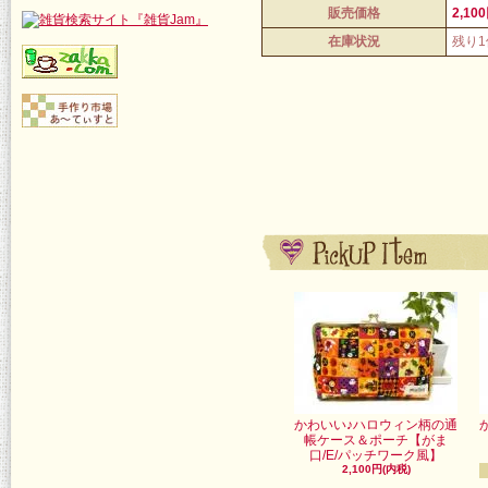
販売価格
2,10
在庫状況
残り
かわいい♪ハロウィン柄の通
帳ケース＆ポーチ【がま
口/E/パッチワーク風】
2,100円(内税)