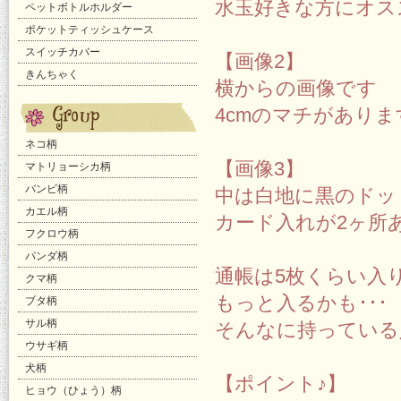
水玉好きな方にオス
ペットボトルホルダー
ポケットティッシュケース
スイッチカバー
【画像2】
きんちゃく
横からの画像です
4cmのマチがあり
ネコ柄
【画像3】
マトリョーシカ柄
バンビ柄
中は白地に黒のドッ
カエル柄
カード入れが2ヶ所
フクロウ柄
パンダ柄
通帳は5枚くらい入
クマ柄
もっと入るかも･･･
ブタ柄
サル柄
そんなに持っている
ウサギ柄
犬柄
【ポイント♪】
ヒョウ（ひょう）柄