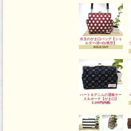
水玉のがま口バッグ【ショ
ルダー/赤×白/角型】
SOLD OUT
ハート＆デニムの通帳ケー
ス＆ポーチ【がま口】
2,100円(内税)