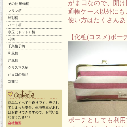
がま口なので、開け
その他 動物柄
通帳ケース以外にも
マリン柄
迷彩柄
使い方はたくさんあ
ハート柄
水玉（ドット）柄
【化粧(コスメ)ポ
花柄
千鳥格子柄
和風柄
洋風柄
クリスマス柄
がま口の商品
新商品
商品はすべて手作りです。売切れ
てしまった場合、生地在庫があれ
ばお作りできますので、お問い合
わせください♪
ポーチとしても利用
会社概要