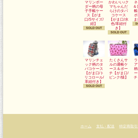
マリンボー
かわいい♪ク
ネ
ダー柄の母
マちゃんだ
＆
子手帳ケー
らけのタバ
帳
ス【がま
コケース
ポ
口/Sサイズ/
【がま口/水
ま
紺】
色/革紐付
S
き】
SOLD OUT
SOLD OUT
マリンチェ
たくさんサ
ラ
ック柄のタ
ルの通帳ケ
ア
バコケース
ース＆ポー
柄
【がま口/ト
チ【がま口/
ー
リコロール/
ピンク/猿】
チ
革紐付き】
SOLD OUT
ホーム
支払・配送
特定商取引