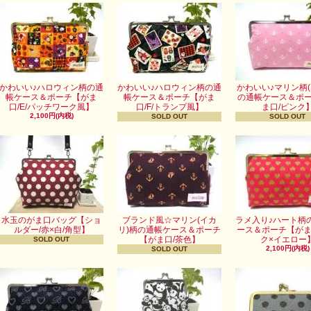
かわいい♪ハロウィン柄の通
かわいい♪ハロウィン柄の通
かわいい♪マリン柄(
帳ケース＆ポーチ【がま
帳ケース＆ポーチ【がま
の通帳ケース＆ポ
口/E/パッチワーク風】
口/F/トランプ風】
ま口/ピンク
2,100円(内税)
SOLD OUT
SOLD OUT
水玉のがま口バッグ【ショ
ブランド風☆マリン(イカ
ラメ入り♪ハート柄
ルダー/赤×白/角型】
リ)柄の通帳ケース＆ポーチ
ース＆ポーチ【がま
【がま口/茶色】
ク×イエロー
SOLD OUT
2,100円(内税)
SOLD OUT