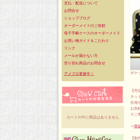
支払・配送について
お問合せ
ショップブログ
オーダーメイドのご依頼
母子手帳ケースのオーダーメイド
お買い物ガイド＆こだわり
リンク
メールが届かない方
売り切れ商品のお問合せ
ポケ
アメブロ更新中！
【売
ネッ
生地
お気
※ご
カートの中に商品はありません
⇒
売
【制