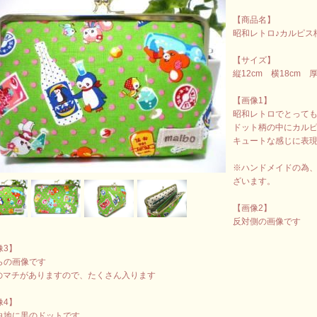
【商品名】
昭和レトロ♪カルピス
【サイズ】
縦12cm 横18cm 厚
【画像1】
昭和レトロでとっても
ドット柄の中にカル
キュートな感じに表
※ハンドメイドの為
ざいます。
【画像2】
反対側の画像です
像3】
らの画像です
mのマチがありますので、たくさん入ります
像4】
白地に黒のドットです