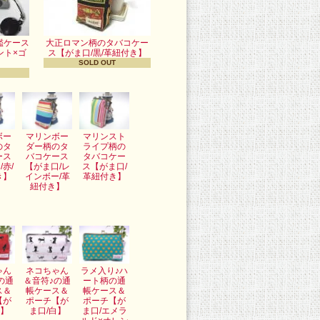
鑑ケース
大正ロマン柄のタバコケー
ント×ゴ
ス【がま口/黒/革紐付き】
SOLD OUT
ボー
マリンボー
マリンスト
のタ
ダー柄のタ
ライプ柄の
ース
バコケース
タバコケー
/赤/
【がま口/レ
ス【がま口/
き】
インボー/革
革紐付き】
紐付き】
ゃん
ネコちゃん
ラメ入り♪ハ
の通
＆音符♪の通
ート柄の通
ス＆
帳ケース＆
帳ケース＆
【が
ポーチ【が
ポーチ【が
赤】
ま口/白】
ま口/エメラ