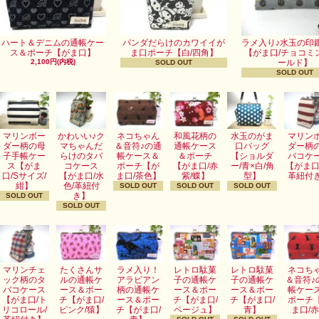
ハート＆デニムの通帳ケー
パンダだらけのカワイイが
ラメ入り♪水玉の印
ス＆ポーチ【がま口】
ま口ポーチ【白/四角】
【がま口/チョコミ
2,100円(内税)
ールド】
SOLD OUT
SOLD OUT
マリンボー
かわいい♪ク
ネコちゃん
和風花柄の
水玉のがま
マリン
ダー柄の母
マちゃんだ
＆音符♪の通
通帳ケース
口バッグ
ダー柄
子手帳ケー
らけのタバ
帳ケース＆
＆ポーチ
【ショルダ
バコケ
ス【がま
コケース
ポーチ【が
【がま口/赤
ー/青×白/角
【がま口
口/Sサイズ/
【がま口/水
ま口/茶色】
紫/蝶】
型】
革紐付
紺】
色/革紐付
SOLD OUT
SOLD OUT
SOLD OUT
き】
SOLD OUT
SOLD OUT
マリンチェ
たくさんサ
ラメ入り！
レトロ駄菓
レトロ駄菓
ネコち
ック柄のタ
ルの通帳ケ
アラビアン
子の通帳ケ
子の通帳ケ
＆音符♪
バコケース
ース＆ポー
柄の通帳ケ
ース＆ポー
ース＆ポー
帳ケー
【がま口/ト
チ【がま口/
ース＆ポー
チ【がま口/
チ【がま口/
ポーチ
リコロール/
ピンク/猿】
チ【がま口/
ベージュ】
青】
ま口/