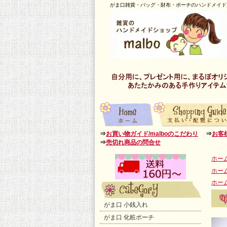
がま口雑貨・バッグ・財布・ポーチのハンドメイド通
⇒
お買い物ガイド/malboのこだわり
⇒
お客
⇒
売切れ商品の問合せ
ホー
ホー
ホー
がま口 小銭入れ
がま口 化粧ポーチ