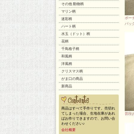
その他 動物柄
マリン柄
ポー
迷彩柄
バッ
ハート柄
水玉（ドット）柄
花柄
千鳥格子柄
和風柄
洋風柄
クリスマス柄
がま口の商品
新商品
商品はすべて手作りです。売切れ
てしまった場合、生地在庫があれ
普段
ばお作りできますので、お問い合
わせください♪
会社概要