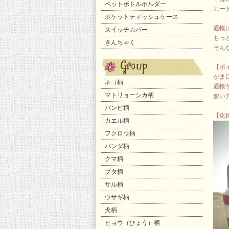
ペットボトルホルダー
カー
ポケットティッシュケース
通帳
スイッチカバー
もっと
きんちゃく
そん
【ポ
がま
ネコ柄
通帳
マトリョーシカ柄
使い
バンビ柄
【化
カエル柄
フクロウ柄
パンダ柄
クマ柄
ブタ柄
サル柄
ウサギ柄
犬柄
ヒョウ（ひょう）柄