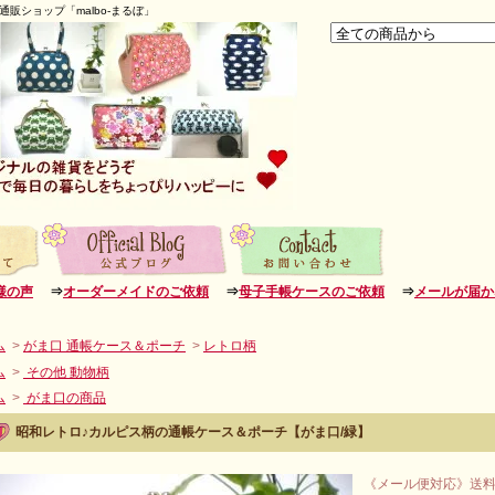
販ショップ「malbo-まるぼ」
様の声
⇒
オーダーメイドのご依頼
⇒
母子手帳ケースのご依頼
⇒
メールが届か
ム
>
がま口 通帳ケース＆ポーチ
>
レトロ柄
ム
>
その他 動物柄
ム
>
がま口の商品
昭和レトロ♪カルピス柄の通帳ケース＆ポーチ【がま口/緑】
《メール便対応》送料