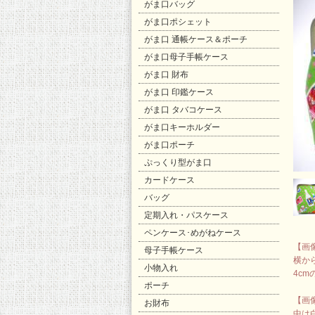
がま口バッグ
がま口ポシェット
がま口 通帳ケース＆ポーチ
がま口母子手帳ケース
がま口 財布
がま口 印鑑ケース
がま口 タバコケース
がま口キーホルダー
がま口ポーチ
ぷっくり型がま口
カードケース
バッグ
定期入れ・パスケース
ペンケース･めがねケース
【画
母子手帳ケース
横か
小物入れ
4c
ポーチ
【画
お財布
中は