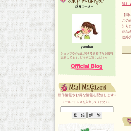
詳し
【問
この
知り
商品
連絡先：
yumico
ショップや作品に関する新着情報を随時
更新してます♪どうぞご覧ください♪
新作情報やお得な情報を配信します♪
メールアドレスを入力してください。