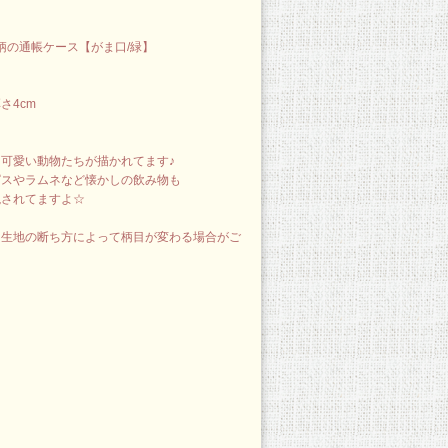
柄の通帳ケース【がま口/緑】
さ4cm
可愛い動物たちが描かれてます♪
ピスやラムネなど懐かしの飲み物も
現されてますよ☆
、生地の断ち方によって柄目が変わる場合がご