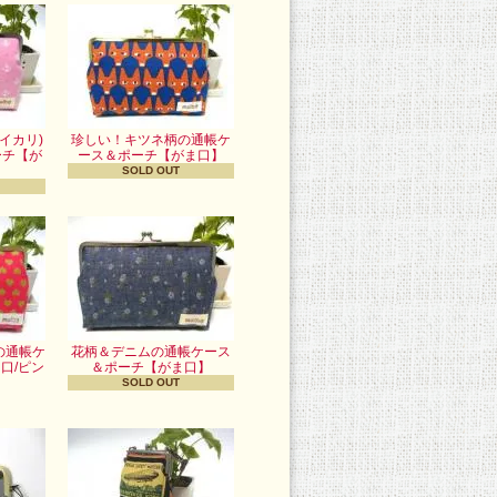
イカリ)
珍しい！キツネ柄の通帳ケ
ーチ【が
ース＆ポーチ【がま口】
】
SOLD OUT
の通帳ケ
花柄＆デニムの通帳ケース
口/ピン
＆ポーチ【がま口】
】
SOLD OUT