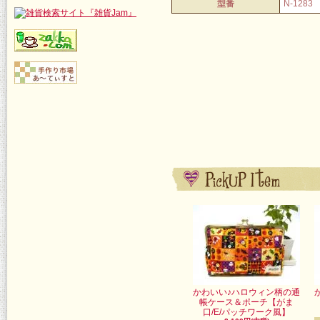
型番
N-1283
かわいい♪ハロウィン柄の通
帳ケース＆ポーチ【がま
口/E/パッチワーク風】