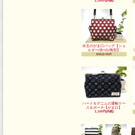
2,100円(内税)
水玉のがま口バッグ【ショ
ルダー/赤×白/角型】
SOLD OUT
ハート＆デニムの通帳ケー
ス＆ポーチ【がま口】
2,100円(内税)