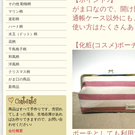
その他 動物柄
がま口なので、開け
マリン柄
通帳ケース以外にも
迷彩柄
使い方はたくさんあ
ハート柄
水玉（ドット）柄
花柄
【化粧(コスメ)ポ
千鳥格子柄
和風柄
洋風柄
クリスマス柄
がま口の商品
新商品
商品はすべて手作りです。売切れ
てしまった場合、生地在庫があれ
ばお作りできますので、お問い合
わせください♪
会社概要
ポーチとしても利用