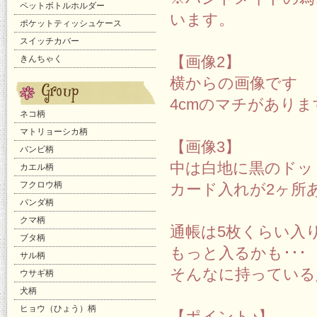
ペットボトルホルダー
います。
ポケットティッシュケース
スイッチカバー
【画像2】
きんちゃく
横からの画像です
4cmのマチがあり
ネコ柄
マトリョーシカ柄
【画像3】
バンビ柄
中は白地に黒のドッ
カエル柄
フクロウ柄
カード入れが2ヶ所
パンダ柄
クマ柄
通帳は5枚くらい入
ブタ柄
もっと入るかも･･･
サル柄
そんなに持っている
ウサギ柄
犬柄
ヒョウ（ひょう）柄
【ポイント♪】