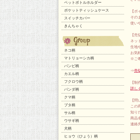
ペットボトルホルダー
ポケットティッシュケース
【ポ
その
スイッチカバー
使い
きんちゃく
【売
ネッ
生地
ネコ柄
お気
マトリョーシカ柄
※ご
バンビ柄
⇒
売
カエル柄
フクロウ柄
【制
詳し
パンダ柄
クマ柄
【問
ブタ柄
この
知り
サル柄
商品
ウサギ柄
連絡先：
犬柄
ヒョウ（ひょう）柄