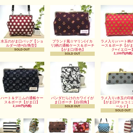
水玉のがま口バッグ【ショ
ブランド風☆マリン(イカ
ラメ入り♪ハート柄
ルダー/赤×白/角型】
リ)柄の通帳ケース＆ポーチ
ース＆ポーチ【がま
【がま口/茶色】
ク×イエロー
SOLD OUT
2,100円(内税)
SOLD OUT
ハート＆デニムの通帳ケー
パンダだらけのカワイイが
ラメ入り♪水玉の印
ス＆ポーチ【がま口】
ま口ポーチ【白/四角】
【がま口/チョコミ
2,100円(内税)
ールド】
SOLD OUT
SOLD OUT