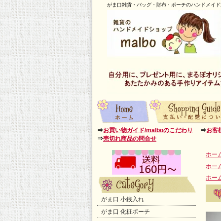
がま口雑貨・バッグ・財布・ポーチのハンドメイド通
⇒
お買い物ガイド/malboのこだわり
⇒
お客
⇒
売切れ商品の問合せ
ホー
ホー
ホー
がま口 小銭入れ
がま口 化粧ポーチ