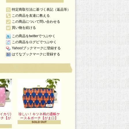
特定商取引法に基づく表記（返品等）
この商品を友達に教える
この商品について問い合わせる
買い物を続ける
この商品をtwitterでつぶやく
この商品をログピでつぶやく
Yahoo!ブックマークに登録する
はてなブックマークに登録する
イカリ)
珍しい！キツネ柄の通帳ケ
ーチ【が
ース＆ポーチ【がま口】
】
SOLD OUT