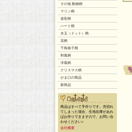
その他 動物柄
マリン柄
迷彩柄
ハート柄
水玉（ドット）柄
花柄
千鳥格子柄
和風柄
洋風柄
クリスマス柄
がま口の商品
新商品
商品はすべて手作りです。売切れ
てしまった場合、生地在庫があれ
ばお作りできますので、お問い合
わせください♪
会社概要