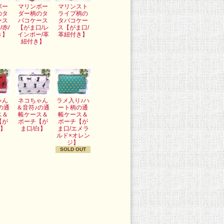
ボー
マリンボー
マリンスト
のタ
ダー柄のタ
ライプ柄の
ース
バコケース
タバコケー
/赤/
【がま口/レ
ス【がま口/
き】
インボー/革
革紐付き】
紐付き】
ゃん
ネコちゃん
ラメ入り♪ハ
の通
＆音符♪の通
ート柄の通
ス＆
帳ケース＆
帳ケース＆
【が
ポーチ【が
ポーチ【が
赤】
ま口/白】
ま口/エメラ
ルド×オレン
ジ】
SOLD OUT