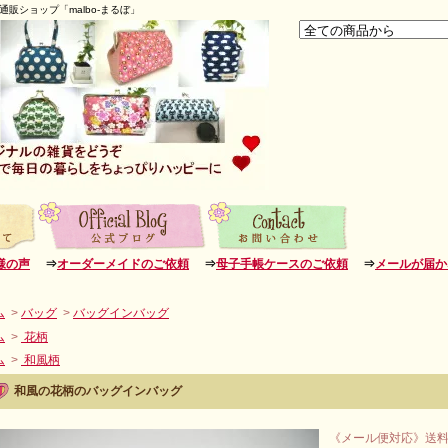
販ショップ「malbo-まるぼ」
様の声
⇒
オーダーメイドのご依頼
⇒
母子手帳ケースのご依頼
⇒
メールが届か
ム
>
バッグ
>
バッグインバッグ
ム
>
花柄
ム
>
和風柄
和風の花柄のバッグインバッグ
《メール便対応》送料