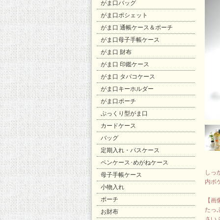
がま口バッグ
がま口ポシェット
がま口 通帳ケース＆ポーチ
がま口母子手帳ケース
がま口 財布
がま口 印鑑ケース
がま口 タバコケース
がま口キーホルダー
がま口ポーチ
ぷっくり型がま口
カードケース
バッグ
定期入れ・パスケース
ペンケース･めがねケース
しっ
母子手帳ケース
内ポ
小物入れ
ポーチ
【画
たっ
お財布
さい