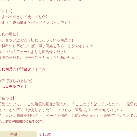
イント♪】
ままバッグとして使ってもOK！
やすさも兼ね備えたバッグインバッグです！
切れの場合】
トショップ上で売り切れになっている商品でも、
や材料の在庫があれば、同じ商品を作ることができます☆
軽に下記のフォームよりお問合せください。
希望の商品名と型番をご入力頂けると助かります。
切れ商品のお問合せフォーム
作代行はじめました】
くはコチラです！
い合わせ】
商品について、「この角度の画像が見たい」「ここはどうなっているの？」「売切
たいことや不明点がありましたら、いつでもご連絡･お問い合わせください♪
名、または型番を明記の上、ページ上部の「お問い合わせ」か下記のアドレスまで
info@malbo-days.com
型番
N-1063