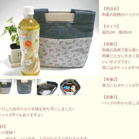
【商品名】
和風の花柄のバッグ
【サイズ】
縦21cm 横28cm
【画像1】
和風の花柄で落ち着
画像だと少し大きく
いいサイズです♪
前にはポケットが3つ
【画像2】
後ろにもポケットが3
【画像3】
バッグの中から出し
かりした白のベルト生地を持ち手にしました♪
ケットが5つもありますよ♪
像4】
ぷり収納！
ふ、ポーチ、ハンカチ、ミラーなどスッポリ入ります