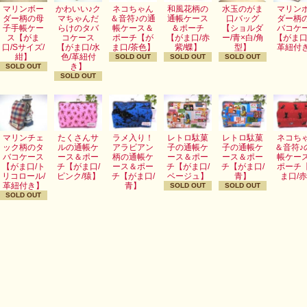
マリンボー
かわいい♪ク
ネコちゃん
和風花柄の
水玉のがま
マリン
ダー柄の母
マちゃんだ
＆音符♪の通
通帳ケース
口バッグ
ダー柄
子手帳ケー
らけのタバ
帳ケース＆
＆ポーチ
【ショルダ
バコケ
ス【がま
コケース
ポーチ【が
【がま口/赤
ー/青×白/角
【がま口
口/Sサイズ/
【がま口/水
ま口/茶色】
紫/蝶】
型】
革紐付
紺】
色/革紐付
SOLD OUT
SOLD OUT
SOLD OUT
き】
SOLD OUT
SOLD OUT
マリンチェ
たくさんサ
ラメ入り！
レトロ駄菓
レトロ駄菓
ネコち
ック柄のタ
ルの通帳ケ
アラビアン
子の通帳ケ
子の通帳ケ
＆音符♪
バコケース
ース＆ポー
柄の通帳ケ
ース＆ポー
ース＆ポー
帳ケー
【がま口/ト
チ【がま口/
ース＆ポー
チ【がま口/
チ【がま口/
ポーチ
リコロール/
ピンク/猿】
チ【がま口/
ベージュ】
青】
ま口/
革紐付き】
青】
SOLD OUT
SOLD OUT
SOLD OUT