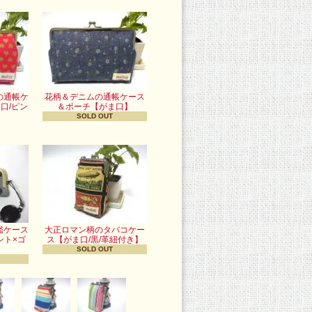
の通帳ケ
花柄＆デニムの通帳ケース
口/ピン
＆ポーチ【がま口】
】
SOLD OUT
鑑ケース
大正ロマン柄のタバコケー
ント×ゴ
ス【がま口/黒/革紐付き】
SOLD OUT